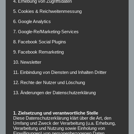
4. Erhebung von Zugriffsdaten
5. Cookies & Reichweitenmessung
6. Google Analytics
7. Google-Re/Marketing-Services
8. Facebook Social Plugins
9. Facebook Remarketing
Radio Funkloch
10. Newsletter
Campusradio der Hochschule Darmstadt
11. Einbindung von Diensten und Inhalten Dritter
12. Rechte der Nutzer und Löschung
NEUESTE BEITRÄGE
13. Änderungen der Datenschutzerklärung
März 2025
1. Zielsetzung und verantwortliche Stelle
Diese Datenschutzerklärung klärt über die Art, den
Februar 2025
Umfang und Zweck der Verarbeitung (u.a. Erhebung,
Verarbeitung und Nutzung sowie Einholung von
Einwilligungen) von personenbezogenen Daten