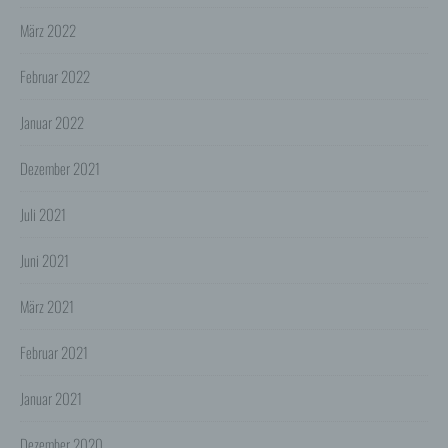
gesetzlichen Erlaubnis, einer Einwilligung der Nutzer
oder spezieller Vertragsklauseln, die eine gesetzlich
März 2022
vorausgesetzte Sicherheit der Daten gewährleisten.
3. Verarbeitung personenbezogener Daten
Februar 2022
Die personenbezogenen Daten werden, neben den
ausdrücklich in dieser Datenschutzerklärung
Januar 2022
genannten Verwendung, für die folgenden Zwecke auf
Grundlage gesetzlicher Erlaubnisse oder
Einwilligungen der Nutzer verarbeitet:
Dezember 2021
- Die Zurverfügungstellung, Ausführung, Pflege,
Optimierung und Sicherung unserer Dienste-, Service-
und Nutzerleistungen;
Juli 2021
- Die Gewährleistung eines effektiven Kundendienstes
und technischen Supports.
Juni 2021
Wir übermitteln die Daten der Nutzer an Dritte nur,
wenn dies für Abrechnungszwecke notwendig ist (z.B.
März 2021
an einen Zahlungsdienstleister) oder für andere
Zwecke, wenn diese notwendig sind, um unsere
vertraglichen Verpflichtungen gegenüber den Nutzern
Februar 2021
zu erfüllen (z.B. Adressmitteilung an Lieferanten).
Bei der Kontaktaufnahme mit uns (per Kontaktformular
Januar 2021
oder Email) werden die Angaben des Nutzers zwecks
Bearbeitung der Anfrage sowie für den Fall, dass
Dezember 2020
Anschlussfragen entstehen, gespeichert.