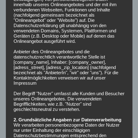
Dezember 2024
innerhalb unseres Onlineangebotes und der mit ihm
verbundenen Webseiten, Funktionen und Inhalte
(nachfolgend gemeinsam bezeichnet als
Lohnt es sich…?
"Onlineangebot" oder "Website") auf. Die
Datenschutzerklärung gilt unabhängig von den
Lohnt es sich nett zu sein?
verwendeten Domains, Systemen, Plattformen und
Geräten (z.B. Desktop oder Mobile) auf denen das
Onlineangebot ausgeführt wird.
Anbieter des Onlineangebotes und die
ARCHIV
datenschutzrechtlich verantwortliche Stelle ist
[company_name], Inhaber: [company_owner],
[adress_street], [adress_zip_location] (nachfolgend
Februar 2025
bezeichnet als "AnbieterIn", "wir" oder "uns"). Für die
Kontaktmöglichkeiten verweisen wir auf unser
Impressum
Juli 2024
Der Begriff "Nutzer" umfasst alle Kunden und Besucher
unseres Onlineangebotes. Die verwendeten
Juni 2024
Begrifflichkeiten, wie z.B. "Nutzer" sind
geschlechtsneutral zu verstehen.
Februar 2024
2. Grundsätzliche Angaben zur Datenverarbeitung
Wir verarbeiten personenbezogene Daten der Nutzer
Januar 2024
nur unter Einhaltung der einschlägigen
Datenschutzbestimmungen entsprechend den