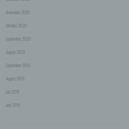
Personenbezogene Daten werden gelöscht, sofern sie
ihren Verwendungszweck erfüllt haben und der
November 2020
Löschung keine Aufbewahrungspflichten
entgegenstehen.
Oktober 2020
4. Erhebung von Zugriffsdaten
Wir erheben Daten über jeden Zugriff auf den Server,
September 2020
auf dem sich dieser Dienst befindet (so genannte
Serverlogfiles). Zu den Zugriffsdaten gehören Name
der abgerufenen Webseite, Datei, Datum und Uhrzeit
August 2020
des Abrufs, übertragene Datenmenge, Meldung über
erfolgreichen Abruf, Browsertyp nebst Version, das
Betriebssystem des Nutzers, Referrer URL (die zuvor
September 2019
besuchte Seite), IP-Adresse und der anfragende
Provider.
August 2019
Wir verwenden die Protokolldaten ohne Zuordnung zur
Person des Nutzers oder sonstiger Profilerstellung
Juli 2019
entsprechend den gesetzlichen Bestimmungen nur für
statistische Auswertungen zum Zweck des Betriebs,
der Sicherheit und der Optimierung unseres
Juni 2019
Onlineangebotes. Wir behalten uns jedoch vor, die
Protokolldaten nachträglich zu überprüfen, wenn
aufgrund konkreter Anhaltspunkte der berechtigte
Verdacht einer rechtswidrigen Nutzung besteht.