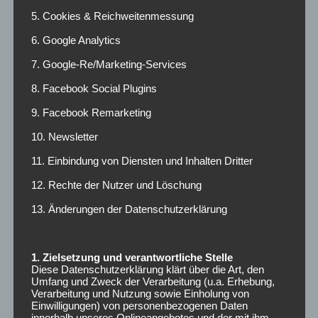
5. Cookies & Reichweitenmessung
6. Google Analytics
,
ARCHIV
BEITRÄGE
7. Google-Re/Marketing-Services
Nachhaltigkeit im Studium
8. Facebook Social Plugins
5. Juli 2019
9. Facebook Remarketing
10. Newsletter
8 Low-Budget-Tipps
11. Einbindung von Diensten und Inhalten Dritter
12. Rechte der Nutzer und Löschung
13. Änderungen der Datenschutzerklärung
WEITERLESEN
1. Zielsetzung und verantwortliche Stelle
Diese Datenschutzerklärung klärt über die Art, den
Umfang und Zweck der Verarbeitung (u.a. Erhebung,
Verarbeitung und Nutzung sowie Einholung von
,
Einwilligungen) von personenbezogenen Daten
ARCHIV
BEITRÄGE
innerhalb unseres Onlineangebotes und der mit ihm