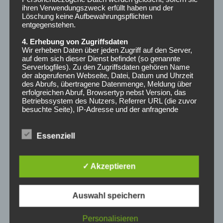
Musik der Stresskiller
ihren Verwendungszweck erfüllt haben und der
Löschung keine Aufbewahrungspflichten
entgegenstehen.
5. Juli 2019
4. Erhebung von Zugriffsdaten
Wir erheben Daten über jeden Zugriff auf den Server,
Empfindet ihr auch
auf dem sich dieser Dienst befindet (so genannte
Serverlogfiles). Zu den Zugriffsdaten gehören Name
täglichen Arbeits- und
der abgerufenen Webseite, Datei, Datum und Uhrzeit
des Abrufs, übertragene Datenmenge, Meldung über
erfolgreichen Abruf, Browsertyp nebst Version, das
Unistress? Fällt es euch
Betriebssystem des Nutzers, Referrer URL (die zuvor
besuchte Seite), IP-Adresse und der anfragende
Provider.
schwer den Kopf frei zu
Wir verwenden die Protokolldaten ohne Zuordnung zur
Essenziell
bekommen?
Person des Nutzers oder sonstiger Profilerstellung
entsprechend den gesetzlichen Bestimmungen nur für
statistische Auswertungen zum Zweck des Betriebs,
✓ Akzeptieren
der Sicherheit und der Optimierung unseres
Onlineangebotes. Wir behalten uns jedoch vor, die
Protokolldaten nachträglich zu überprüfen, wenn
WEITERLESEN
aufgrund konkreter Anhaltspunkte der berechtigte
Auswahl speichern
Verdacht einer rechtswidrigen Nutzung besteht.
Personalisieren
5. Cookies & Reichweitenmessung