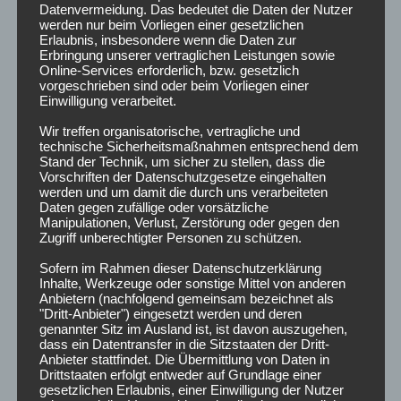
Datenvermeidung. Das bedeutet die Daten der Nutzer
Kampagne: Taste Your
werden nur beim Vorliegen einer gesetzlichen
Erlaubnis, insbesondere wenn die Daten zur
Waste
Erbringung unserer vertraglichen Leistungen sowie
Online-Services erforderlich, bzw. gesetzlich
vorgeschrieben sind oder beim Vorliegen einer
Einwilligung verarbeitet.
Wir treffen organisatorische, vertragliche und
WEITERLESEN
technische Sicherheitsmaßnahmen entsprechend dem
Stand der Technik, um sicher zu stellen, dass die
Vorschriften der Datenschutzgesetze eingehalten
werden und um damit die durch uns verarbeiteten
Daten gegen zufällige oder vorsätzliche
Manipulationen, Verlust, Zerstörung oder gegen den
Zugriff unberechtigter Personen zu schützen.
,
ARCHIV
BEITRÄGE
E-Sport an der Hochschule?
Sofern im Rahmen dieser Datenschutzerklärung
Inhalte, Werkzeuge oder sonstige Mittel von anderen
Anbietern (nachfolgend gemeinsam bezeichnet als
"Dritt-Anbieter") eingesetzt werden und deren
5. Juli 2019
genannter Sitz im Ausland ist, ist davon auszugehen,
dass ein Datentransfer in die Sitzstaaten der Dritt-
Im Jahr 2019 wird
Anbieter stattfindet. Die Übermittlung von Daten in
Drittstaaten erfolgt entweder auf Grundlage einer
gesetzlichen Erlaubnis, einer Einwilligung der Nutzer