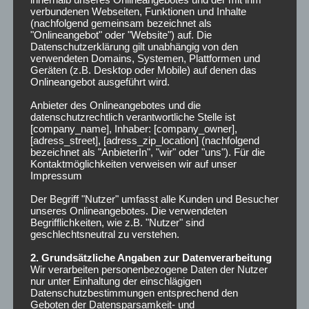
Sound and Music Production
verbundenen Webseiten, Funktionen und Inhalte
(nachfolgend gemeinsam bezeichnet als
"Onlineangebot" oder "Website") auf. Die
5. Juli 2019
Datenschutzerklärung gilt unabhängig von den
verwendeten Domains, Systemen, Plattformen und
Geräten (z.B. Desktop oder Mobile) auf denen das
Was kommt danach?
Onlineangebot ausgeführt wird.
Anbieter des Onlineangebotes und die
datenschutzrechtlich verantwortliche Stelle ist
[company_name], Inhaber: [company_owner],
[adress_street], [adress_zip_location] (nachfolgend
bezeichnet als "AnbieterIn", "wir" oder "uns"). Für die
WEITERLESEN
Kontaktmöglichkeiten verweisen wir auf unser
Impressum
Der Begriff "Nutzer" umfasst alle Kunden und Besucher
unseres Onlineangebotes. Die verwendeten
Begrifflichkeiten, wie z.B. "Nutzer" sind
geschlechtsneutral zu verstehen.
,
ARCHIV
BEITRÄGE
Lernagentur
2. Grundsätzliche Angaben zur Datenverarbeitung
Wir verarbeiten personenbezogene Daten der Nutzer
nur unter Einhaltung der einschlägigen
5. Juli 2019
Datenschutzbestimmungen entsprechend den
Geboten der Datensparsamkeit- und