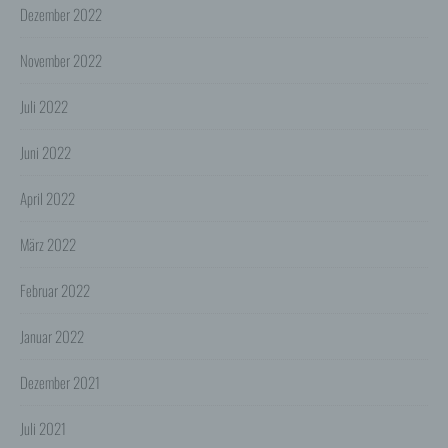
einzublenden") und
Dezember 2022
http://www.google.com/ads/preferences ("Bestimmen
Sie, welche Werbung Google Ihnen zeigt").
November 2022
7. Google-Re/Marketing-Services
Wir nutzen die Marketing- und Remarketing-Dienste
Juli 2022
(kurz "Google-Marketing-Services") der Google Inc.,
1600 Amphitheatre Parkway, Mountain View, CA
94043, USA, ("Google").
Juni 2022
Die Google-Marketing-Services erlauben uns
Werbeanzeigen für und auf unserer Website gezielter
April 2022
anzuzeigen, um Nutzern nur Anzeigen zu präsentieren,
die potentiell deren Interessen entsprechen. Falls
März 2022
Nutzer z.B. Anzeigen für Produkte angezeigt werden,
für die er sich auf anderen Webseiten interessiert hat,
spricht man hierbei vom "Remarketing". Zu diesen
Februar 2022
Zwecken wird bei Aufruf unserer und anderer
Webseiten, auf denen Google-Marketing-Services aktiv
sind, unmittelbar durch Google ein Code von Google
Januar 2022
ausgeführt und es werden in die Website sog.
(Re)marketing-Tags (unsichtbare Grafiken oder Code,
Dezember 2021
auch als "Web Beacons" bezeichnet) in die Webseite
eingebunden. Mit deren Hilfe wird auf dem Gerät der
Nutzer ein individuelles Cookie, d.h. eine kleine Datei
Juli 2021
abgespeichert (statt Cookies können auch