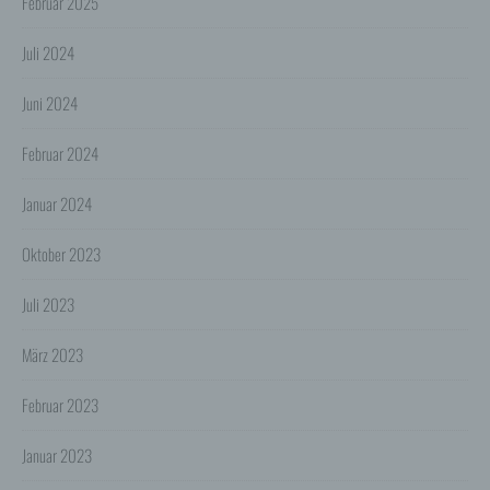
Februar 2025
gekürzt.
Juli 2024
Die von dem Browser des Nutzers übermittelte IP-
Adresse wird nicht mit anderen Daten von Google
zusammengeführt. Die Nutzer können die Speicherung
Juni 2024
der Cookies durch eine entsprechende Einstellung ihrer
Browser-Software verhindern; die Nutzer können
darüber hinaus die Erfassung der durch das Cookie
Februar 2024
erzeugten und auf ihre Nutzung des Onlineangebotes
bezogenen Daten an Google sowie die Verarbeitung
Januar 2024
dieser Daten durch Google verhindern, indem sie das
unter dem folgenden Link verfügbare Browser-Plugin
herunterladen und installieren:
Oktober 2023
http://tools.google.com/dlpage/gaoptout?hl=de.
Weitere Informationen zur Datennutzung zu
Juli 2023
Werbezwecken durch Google, Einstellungs- und
Widerspruchsmöglichkeiten erfahren Sie auf den
Webseiten von Google:
März 2023
https://www.google.com/intl/de/policies/privacy/partner
s ("Datennutzung durch Google bei Ihrer Nutzung von
Februar 2023
Websites oder Apps unserer Partner"),
http://www.google.com/policies/technologies/ads
("Datennutzung zu Werbezwecken"),
Januar 2023
http://www.google.de/settings/ads ("Informationen
verwalten, die Google verwendet, um Ihnen Werbung