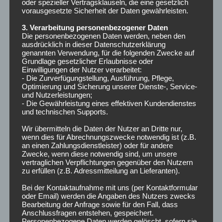
voraussichtlich mit PC-
oder spezieller Vertragsklauseln, die eine gesetzlich
vorausgesetzte Sicherheit der Daten gewährleisten.
und Konsolenspielen ein
3. Verarbeitung personenbezogener Daten
Die personenbezogenen Daten werden, neben den
Umsatz von rund zwei
ausdrücklich in dieser Datenschutzerklärung
genannten Verwendung, für die folgenden Zwecke auf
Grundlage gesetzlicher Erlaubnisse oder
Milliarden Euro allein in
Einwilligungen der Nutzer verarbeitet:
- Die Zurverfügungstellung, Ausführung, Pflege,
Deutschland
Optimierung und Sicherung unserer Dienste-, Service-
und Nutzerleistungen;
- Die Gewährleistung eines effektiven Kundendienstes
erwirtschaftet.
und technischen Supports.
Wir übermitteln die Daten der Nutzer an Dritte nur,
wenn dies für Abrechnungszwecke notwendig ist (z.B.
an einen Zahlungsdienstleister) oder für andere
Zwecke, wenn diese notwendig sind, um unsere
WEITERLESEN
vertraglichen Verpflichtungen gegenüber den Nutzern
zu erfüllen (z.B. Adressmitteilung an Lieferanten).
Bei der Kontaktaufnahme mit uns (per Kontaktformular
oder Email) werden die Angaben des Nutzers zwecks
Bearbeitung der Anfrage sowie für den Fall, dass
Anschlussfragen entstehen, gespeichert.
,
ARCHIV
BEITRÄGE
Personenbezogene Daten werden gelöscht, sofern sie