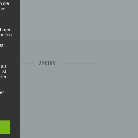
n die
ces
nahmen
riften
st,
ARCHIV
 als
 ist
eter
ebruar 2025
der
uli 2024
uni 2024
uf
ebruar 2024
tet:
anuar 2024