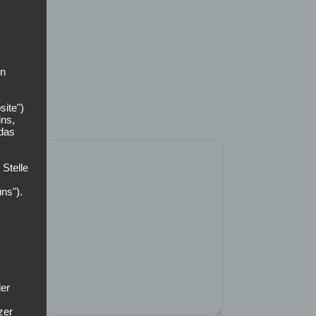
on
site")
ins,
 das
 Stelle
uns").
der
zer