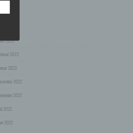
pports.
ktober 2023
r für
uli 2023
n
ärz 2023
die
dass
ebruar 2023
szweck
hen.
anuar 2023
ienst
ezember 2022
der
 das
ovember 2022
uli 2022
 oder
r für
uni 2022