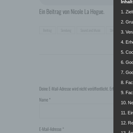
Inhal
Ein Beitrag von Nicole La Hogue.
1. Zie
2. Gr
Beitrag
Sendung
Sound and Music
Stress
3. Ve
4. Erh
5. Co
6. Goo
7. Go
8. Fac
Deine E-Mail-Adresse wird nicht veröffentlicht.
Erforderliche F
9. Fa
Name
*
10. Ne
11. Ei
12. R
E-Mail-Adresse
*
13. Ä