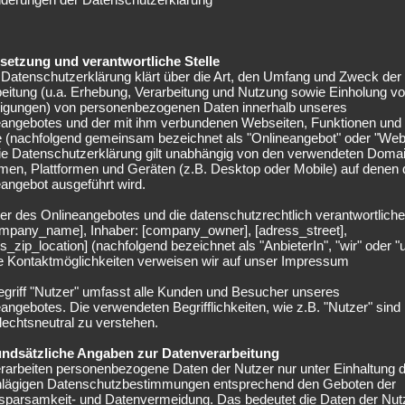
elsetzung und verantwortliche Stelle
Datenschutzerklärung klärt über die Art, den Umfang und Zweck der
eitung (u.a. Erhebung, Verarbeitung und Nutzung sowie Einholung v
lligungen) von personenbezogenen Daten innerhalb unseres
eangebotes und der mit ihm verbundenen Webseiten, Funktionen und
e (nachfolgend gemeinsam bezeichnet als "Onlineangebot" oder "Web
Die Datenschutzerklärung gilt unabhängig von den verwendeten Doma
men, Plattformen und Geräten (z.B. Desktop oder Mobile) auf denen
angebot ausgeführt wird.
er des Onlineangebotes und die datenschutzrechtlich verantwortliche
company_name], Inhaber: [company_owner], [adress_street],
s_zip_location] (nachfolgend bezeichnet als "AnbieterIn", "wir" oder "
ie Kontaktmöglichkeiten verweisen wir auf unser Impressum
egriff "Nutzer" umfasst alle Kunden und Besucher unseres
angebotes. Die verwendeten Begrifflichkeiten, wie z.B. "Nutzer" sind
echtsneutral zu verstehen.
undsätzliche Angaben zur Datenverarbeitung
rarbeiten personenbezogene Daten der Nutzer nur unter Einhaltung 
hlägigen Datenschutzbestimmungen entsprechend den Geboten der
sparsamkeit- und Datenvermeidung. Das bedeutet die Daten der Nut