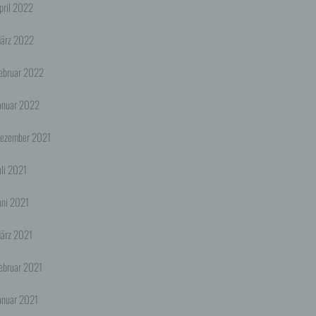
pril 2022
ht.
ärz 2022
en
ebruar 2022
anuar 2022
ookies
ezember 2021
es
uli 2021
uni 2021
en
e EU-
ärz 2021
ebruar 2021
ogle")
onen
anuar 2021
l an