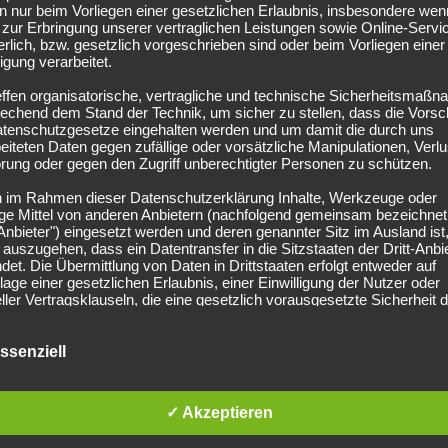
 nur beim Vorliegen einer gesetzlichen Erlaubnis, insbesondere wen
zur Erbringung unserer vertraglichen Leistungen sowie Online-Servi
erlich, bzw. gesetzlich vorgeschrieben sind oder beim Vorliegen einer
ligung verarbeitet.
effen organisatorische, vertragliche und technische Sicherheitsmaß
echend dem Stand der Technik, um sicher zu stellen, dass die Vorsch
atenschutzgesetze eingehalten werden und um damit die durch uns
eiteten Daten gegen zufällige oder vorsätzliche Manipulationen, Verlu
rung oder gegen den Zugriff unberechtigter Personen zu schützen.
n im Rahmen dieser Datenschutzerklärung Inhalte, Werkzeuge oder
NEUESTE BEITRÄGE
ge Mittel von anderen Anbietern (nachfolgend gemeinsam bezeichnet
-Anbieter") eingesetzt werden und deren genannter Sitz im Ausland ist,
auszugehen, dass ein Datentransfer in die Sitzstaaten der Dritt-Anbi
März 2025
F
indet. Die Übermittlung von Daten in Drittstaaten erfolgt entweder auf
age einer gesetzlichen Erlaubnis, einer Einwilligung der Nutzer oder
ller Vertragsklauseln, die eine gesetzlich vorausgesetzte Sicherheit 
Februar 2025
J
 gewährleisten.
rarbeitung personenbezogener Daten
Dezember 2024
J
ssenziell
ersonenbezogenen Daten werden, neben den ausdrücklich in dieser
schutzerklärung genannten Verwendung, für die folgenden Zwecke a
Lohnt es sich…?
F
age gesetzlicher Erlaubnisse oder Einwilligungen der Nutzer verarbei
✓ Akzeptieren
Zurverfügungstellung, Ausführung, Pflege, Optimierung und Sicherung
r Dienste-, Service- und Nutzerleistungen;
Lohnt es sich nett zu sein?
J