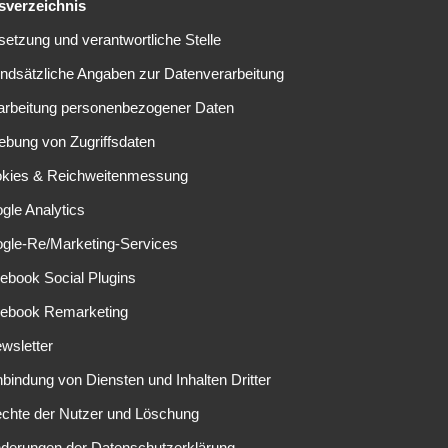
tsverzeichnis
lsetzung und verantwortliche Stelle
undsätzliche Angaben zur Datenverarbeitung
rarbeitung personenbezogener Daten
ebung von Zugriffsdaten
okies & Reichweitenmessung
gle Analytics
EINE ANTWORT SCHREIBEN
ogle-Re/Marketing-Services
ebook Social Plugins
elder sind mit
*
markiert
cebook Remarketing
wsletter
nbindung von Diensten und Inhalten Dritter
echte der Nutzer und Löschung
nderungen der Datenschutzerklärung