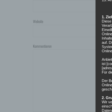
1. Zi
Website
Diese 
Verarb
Einwi
Onlin
Inhalt
auf. 
Kommentieren
Syste
Online
Anbiet
ist [
[adres
Für d
Der B
Online
geschl
2. Gr
Wir ve
einsc
Daten