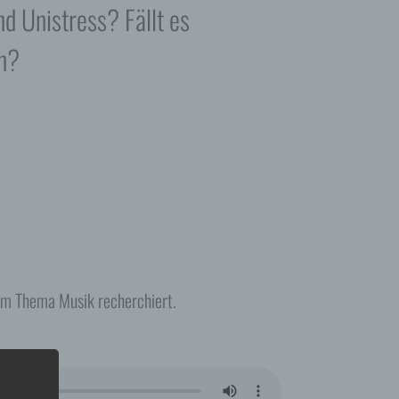
nd Unistress? Fällt es
n?
zum Thema Musik recherchiert.