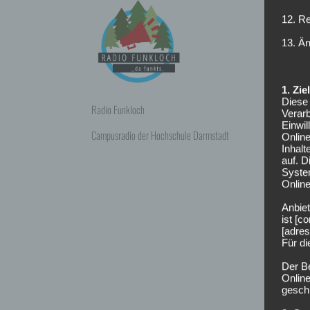
12. R
13. Ä
1. Zi
Diese 
Radio Funkloch
Verarb
Einwi
Campusradio der Hochschule Darmstadt
Onlin
Inhalt
auf. 
Syste
Online
Anbiet
ist [
[adres
Für d
Der B
Online
geschl