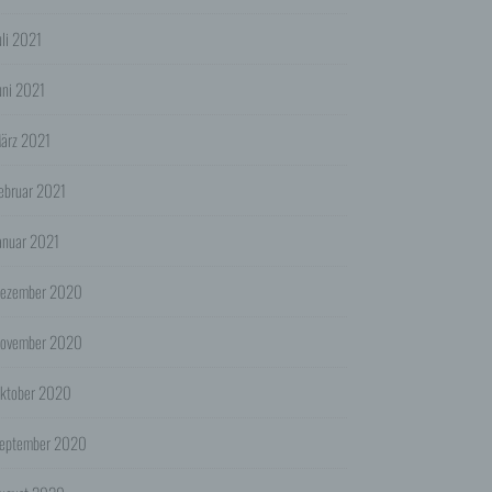
tet:
uli 2021
pports.
uni 2021
r für
ärz 2021
n
ebruar 2021
die
anuar 2021
dass
szweck
ezember 2020
hen.
ovember 2020
ienst
der
ktober 2020
 das
eptember 2020
 oder