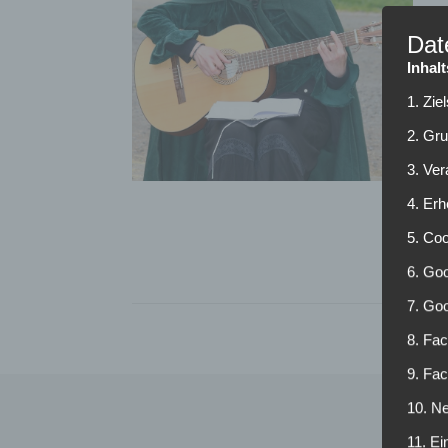
Dat
Inhal
1. Zie
2. Gr
3. Ve
4. Erh
5. Co
6. Goo
7. Go
8. Fac
9. Fa
10. Ne
11. Ei