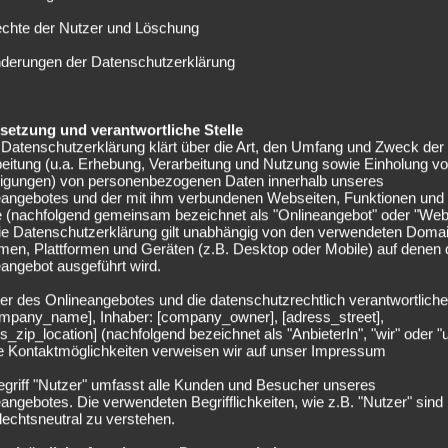
echte der Nutzer und Löschung
März 2025
F
nderungen der Datenschutzerklärung
Februar 2025
J
elsetzung und verantwortliche Stelle
Dezember 2024
J
Datenschutzerklärung klärt über die Art, den Umfang und Zweck der
eitung (u.a. Erhebung, Verarbeitung und Nutzung sowie Einholung v
lligungen) von personenbezogenen Daten innerhalb unseres
Lohnt es sich…?
F
eangebotes und der mit ihm verbundenen Webseiten, Funktionen und
e (nachfolgend gemeinsam bezeichnet als "Onlineangebot" oder "Web
Die Datenschutzerklärung gilt unabhängig von den verwendeten Doma
Lohnt es sich nett zu sein?
J
men, Plattformen und Geräten (z.B. Desktop oder Mobile) auf denen
angebot ausgeführt wird.
O
er des Onlineangebotes und die datenschutzrechtlich verantwortliche
company_name], Inhaber: [company_owner], [adress_street],
J
s_zip_location] (nachfolgend bezeichnet als "AnbieterIn", "wir" oder "
ie Kontaktmöglichkeiten verweisen wir auf unser Impressum
M
egriff "Nutzer" umfasst alle Kunden und Besucher unseres
angebotes. Die verwendeten Begrifflichkeiten, wie z.B. "Nutzer" sind
echtsneutral zu verstehen.
F