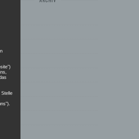
ebruar 2025
uli 2024
uni 2024
on
ebruar 2024
site")
ins,
anuar 2024
 das
ktober 2023
 Stelle
uli 2023
uns").
ärz 2023
ebruar 2023