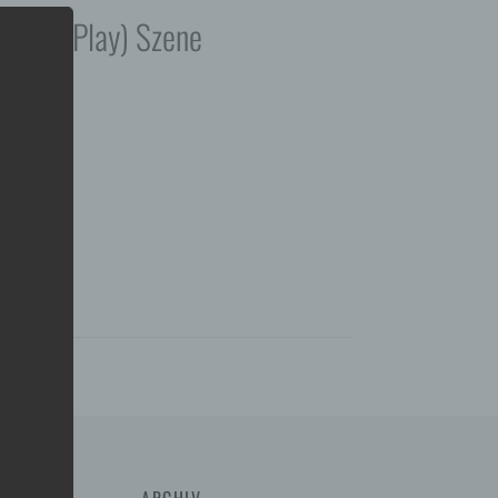
on Role Play) Szene
ARCHIV