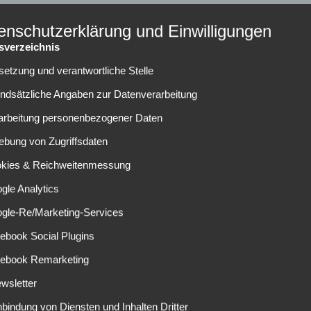
Einblick in einen Teil der LARP (Live Acti
enschutzerklärung und Einwilligungen
tsverzeichnis
lsetzung und verantwortliche Stelle
undsätzliche Angaben zur Datenverarbeitung
rarbeitung personenbezogener Daten
ebung von Zugriffsdaten
WEITERLESEN
okies & Reichweitenmessung
gle Analytics
ogle-Re/Marketing-Services
ebook Social Plugins
cebook Remarketing
wsletter
nbindung von Diensten und Inhalten Dritter
NEUESTE BEITRÄGE