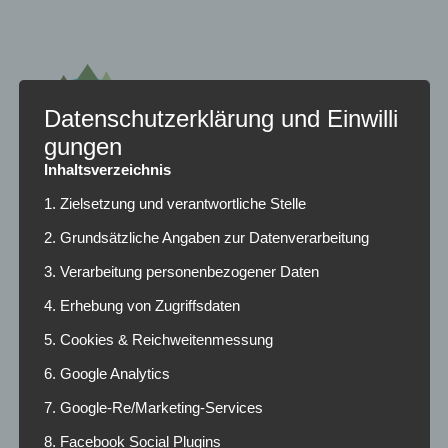
Datenschutzerklärung und Einwilli
gungen
Inhaltsverzeichnis
1. Zielsetzung und verantwortliche Stelle
Radio Funkloch
2. Grundsätzliche Angaben zur Datenverarbeitung
Campusradio der Hochschule Darmstadt
3. Verarbeitung personenbezogener Daten
4. Erhebung von Zugriffsdaten
NEUESTE BEITRÄGE
5. Cookies & Reichweitenmessung
6. Google Analytics
März 2025
7. Google-Re/Marketing-Services
Februar 2025
8. Facebook Social Plugins