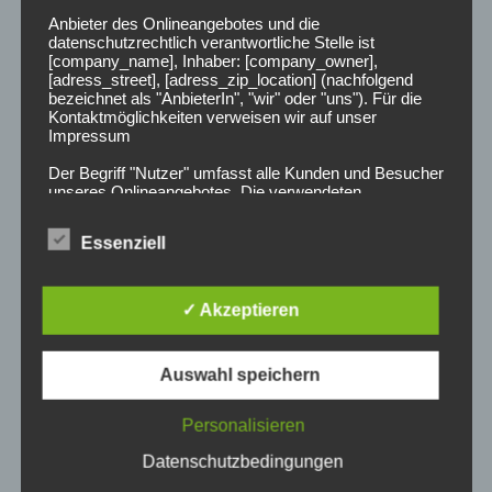
Januar 2024
Anbieter des Onlineangebotes und die
datenschutzrechtlich verantwortliche Stelle ist
Oktober 2023
[company_name], Inhaber: [company_owner],
[adress_street], [adress_zip_location] (nachfolgend
bezeichnet als "AnbieterIn", "wir" oder "uns"). Für die
Juli 2023
Kontaktmöglichkeiten verweisen wir auf unser
Impressum
März 2023
Der Begriff "Nutzer" umfasst alle Kunden und Besucher
unseres Onlineangebotes. Die verwendeten
Februar 2023
Begrifflichkeiten, wie z.B. "Nutzer" sind
geschlechtsneutral zu verstehen.
Essenziell
Januar 2023
2. Grundsätzliche Angaben zur Datenverarbeitung
Wir verarbeiten personenbezogene Daten der Nutzer
nur unter Einhaltung der einschlägigen
Dezember 2022
✓ Akzeptieren
Datenschutzbestimmungen entsprechend den
Geboten der Datensparsamkeit- und
November 2022
Datenvermeidung. Das bedeutet die Daten der Nutzer
Auswahl speichern
werden nur beim Vorliegen einer gesetzlichen
Erlaubnis, insbesondere wenn die Daten zur
Juli 2022
Erbringung unserer vertraglichen Leistungen sowie
Personalisieren
Online-Services erforderlich, bzw. gesetzlich
vorgeschrieben sind oder beim Vorliegen einer
Juni 2022
Datenschutzbedingungen
Einwilligung verarbeitet.