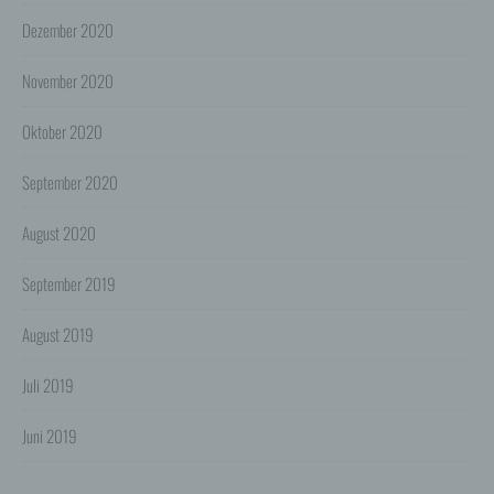
Einwilligungen der Nutzer verarbeitet:
Dezember 2020
- Die Zurverfügungstellung, Ausführung, Pflege,
Optimierung und Sicherung unserer Dienste-, Service-
und Nutzerleistungen;
November 2020
- Die Gewährleistung eines effektiven Kundendienstes
und technischen Supports.
Oktober 2020
Wir übermitteln die Daten der Nutzer an Dritte nur,
wenn dies für Abrechnungszwecke notwendig ist (z.B.
an einen Zahlungsdienstleister) oder für andere
September 2020
Zwecke, wenn diese notwendig sind, um unsere
vertraglichen Verpflichtungen gegenüber den Nutzern
August 2020
zu erfüllen (z.B. Adressmitteilung an Lieferanten).
Bei der Kontaktaufnahme mit uns (per Kontaktformular
September 2019
oder Email) werden die Angaben des Nutzers zwecks
Bearbeitung der Anfrage sowie für den Fall, dass
Anschlussfragen entstehen, gespeichert.
August 2019
Personenbezogene Daten werden gelöscht, sofern sie
ihren Verwendungszweck erfüllt haben und der
Juli 2019
Löschung keine Aufbewahrungspflichten
entgegenstehen.
Juni 2019
4. Erhebung von Zugriffsdaten
Wir erheben Daten über jeden Zugriff auf den Server,
auf dem sich dieser Dienst befindet (so genannte