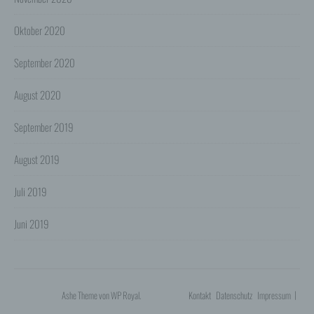
Optimierung und Sicherung unserer Dienste-, Service-
und Nutzerleistungen;
Oktober 2020
- Die Gewährleistung eines effektiven Kundendienstes
und technischen Supports.
September 2020
Wir übermitteln die Daten der Nutzer an Dritte nur,
wenn dies für Abrechnungszwecke notwendig ist (z.B.
August 2020
an einen Zahlungsdienstleister) oder für andere
Zwecke, wenn diese notwendig sind, um unsere
vertraglichen Verpflichtungen gegenüber den Nutzern
September 2019
zu erfüllen (z.B. Adressmitteilung an Lieferanten).
Bei der Kontaktaufnahme mit uns (per Kontaktformular
August 2019
oder Email) werden die Angaben des Nutzers zwecks
Bearbeitung der Anfrage sowie für den Fall, dass
Juli 2019
Anschlussfragen entstehen, gespeichert.
Personenbezogene Daten werden gelöscht, sofern sie
ihren Verwendungszweck erfüllt haben und der
Juni 2019
Löschung keine Aufbewahrungspflichten
entgegenstehen.
4. Erhebung von Zugriffsdaten
Wir erheben Daten über jeden Zugriff auf den Server,
auf dem sich dieser Dienst befindet (so genannte
Ashe Theme von
WP Royal
.
Kontakt
Datenschutz
Impressum
Serverlogfiles). Zu den Zugriffsdaten gehören Name
der abgerufenen Webseite, Datei, Datum und Uhrzeit