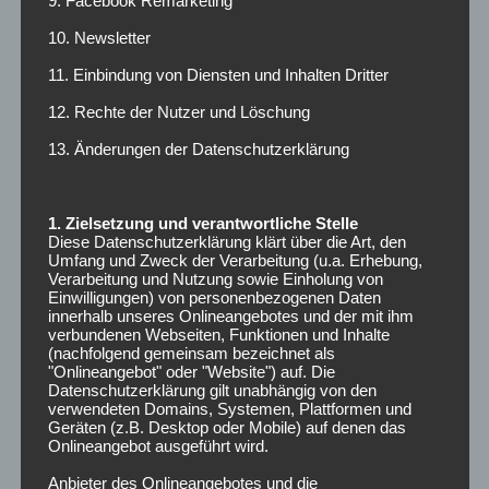
9. Facebook Remarketing
Lohnt es sich…?
10. Newsletter
Lohnt es sich nett zu sein?
11. Einbindung von Diensten und Inhalten Dritter
12. Rechte der Nutzer und Löschung
ARCHIV
13. Änderungen der Datenschutzerklärung
Februar 2025
1. Zielsetzung und verantwortliche Stelle
Diese Datenschutzerklärung klärt über die Art, den
Juli 2024
Umfang und Zweck der Verarbeitung (u.a. Erhebung,
Verarbeitung und Nutzung sowie Einholung von
Einwilligungen) von personenbezogenen Daten
Juni 2024
innerhalb unseres Onlineangebotes und der mit ihm
verbundenen Webseiten, Funktionen und Inhalte
(nachfolgend gemeinsam bezeichnet als
Februar 2024
"Onlineangebot" oder "Website") auf. Die
Datenschutzerklärung gilt unabhängig von den
Januar 2024
verwendeten Domains, Systemen, Plattformen und
Geräten (z.B. Desktop oder Mobile) auf denen das
Onlineangebot ausgeführt wird.
Oktober 2023
Anbieter des Onlineangebotes und die