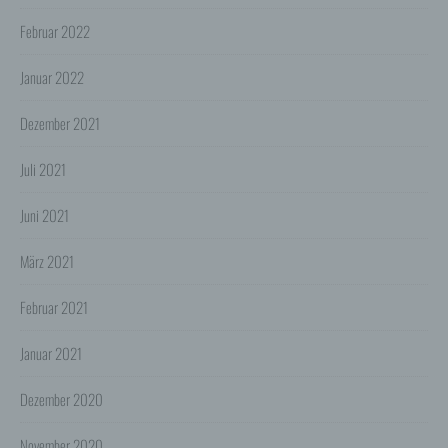
technische Sicherheitsmaßnahmen entsprechend dem
Stand der Technik, um sicher zu stellen, dass die
Februar 2022
Vorschriften der Datenschutzgesetze eingehalten
werden und um damit die durch uns verarbeiteten
Daten gegen zufällige oder vorsätzliche
Januar 2022
Manipulationen, Verlust, Zerstörung oder gegen den
Zugriff unberechtigter Personen zu schützen.
Dezember 2021
Sofern im Rahmen dieser Datenschutzerklärung
Inhalte, Werkzeuge oder sonstige Mittel von anderen
Juli 2021
Anbietern (nachfolgend gemeinsam bezeichnet als
"Dritt-Anbieter") eingesetzt werden und deren
genannter Sitz im Ausland ist, ist davon auszugehen,
Juni 2021
dass ein Datentransfer in die Sitzstaaten der Dritt-
Anbieter stattfindet. Die Übermittlung von Daten in
März 2021
Drittstaaten erfolgt entweder auf Grundlage einer
gesetzlichen Erlaubnis, einer Einwilligung der Nutzer
oder spezieller Vertragsklauseln, die eine gesetzlich
Februar 2021
vorausgesetzte Sicherheit der Daten gewährleisten.
3. Verarbeitung personenbezogener Daten
Januar 2021
Die personenbezogenen Daten werden, neben den
ausdrücklich in dieser Datenschutzerklärung
Dezember 2020
genannten Verwendung, für die folgenden Zwecke auf
Grundlage gesetzlicher Erlaubnisse oder
Einwilligungen der Nutzer verarbeitet:
November 2020
- Die Zurverfügungstellung, Ausführung, Pflege,