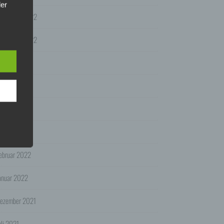
der
ezember 2022
zer
n die
ovember 2022
ces
uli 2022
nahmen
riften
uni 2022
st,
pril 2022
ärz 2022
 als
 ist
eter
ebruar 2022
der
anuar 2022
ezember 2021
uf
uli 2021