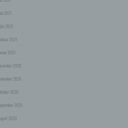
tet:
uni 2021
pports.
ärz 2021
r für
ebruar 2021
n
anuar 2021
die
dass
ezember 2020
szweck
hen.
ovember 2020
ienst
ktober 2020
der
 das
eptember 2020
ugust 2020
 oder
r für