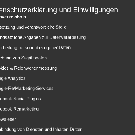
Vom Handyentzug zur Hühn
enschutzerklärung und Einwilligungen
tsverzeichnis
lsetzung und verantwortliche Stelle
undsätzliche Angaben zur Datenverarbeitung
rarbeitung personenbezogener Daten
WEITERLESEN
ebung von Zugriffsdaten
okies & Reichweitenmessung
gle Analytics
ogle-Re/Marketing-Services
ebook Social Plugins
cebook Remarketing
wsletter
NEUESTE BEITRÄGE
nbindung von Diensten und Inhalten Dritter