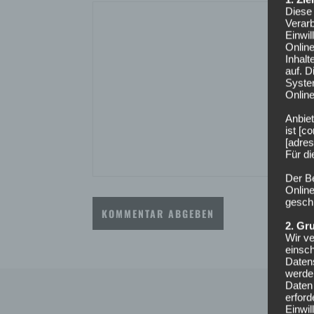
Diese 
Verarb
Einwi
Onlin
Inhalt
auf. 
Syste
Online
Anbiet
ist [
[adres
Für d
Der B
Online
geschl
2. Gr
Wir ve
einsc
Daten
werden
Daten 
erford
Einwil