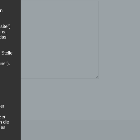
on
site")
ins,
 das
 Stelle
uns").
der
zer
n die
ces