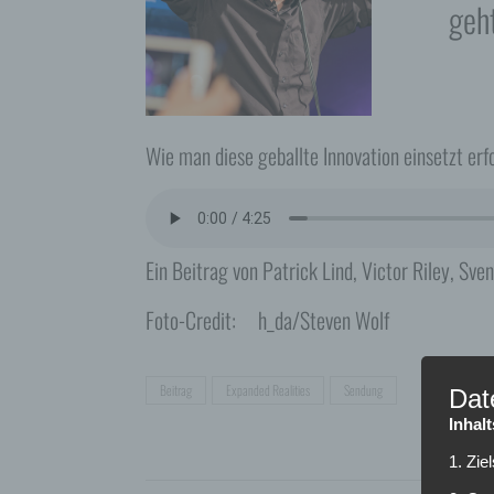
geh
Wie man diese geballte Innovation einsetzt erf
Ein Beitrag von Patrick Lind, Victor Riley, Sve
Foto-Credit: h_da/Steven Wolf
Beitrag
Expanded Realities
Sendung
Dat
Inhal
1. Zie