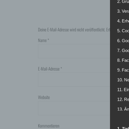
2. Gr
3. Ve
4. Erh
Deine E-Mail-Adresse wird nicht veröffentlicht.
Erforderliche F
5. Co
Name
*
6. Goo
7. Go
8. Fac
E-Mail-Adresse
*
9. Fa
10. Ne
11. Ei
Website
12. R
13. Ä
Kommentieren
1. Zi