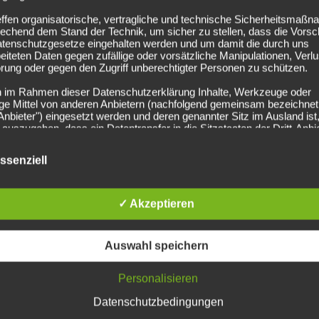
NEUESTE BEITRÄGE
effen organisatorische, vertragliche und technische Sicherheitsmaß
echend dem Stand der Technik, um sicher zu stellen, dass die Vorsch
atenschutzgesetze eingehalten werden und um damit die durch uns
März 2025
F
eiteten Daten gegen zufällige oder vorsätzliche Manipulationen, Verlu
rung oder gegen den Zugriff unberechtigter Personen zu schützen.
Februar 2025
J
n im Rahmen dieser Datenschutzerklärung Inhalte, Werkzeuge oder
ge Mittel von anderen Anbietern (nachfolgend gemeinsam bezeichnet
Dezember 2024
J
-Anbieter") eingesetzt werden und deren genannter Sitz im Ausland ist,
auszugehen, dass ein Datentransfer in die Sitzstaaten der Dritt-Anbi
indet. Die Übermittlung von Daten in Drittstaaten erfolgt entweder auf
Lohnt es sich…?
F
age einer gesetzlichen Erlaubnis, einer Einwilligung der Nutzer oder
ssenziell
ller Vertragsklauseln, die eine gesetzlich vorausgesetzte Sicherheit 
 gewährleisten.
Lohnt es sich nett zu sein?
J
rarbeitung personenbezogener Daten
✓ Akzeptieren
O
ersonenbezogenen Daten werden, neben den ausdrücklich in dieser
schutzerklärung genannten Verwendung, für die folgenden Zwecke a
age gesetzlicher Erlaubnisse oder Einwilligungen der Nutzer verarbei
J
Auswahl speichern
Zurverfügungstellung, Ausführung, Pflege, Optimierung und Sicherung
r Dienste-, Service- und Nutzerleistungen;
Gewährleistung eines effektiven Kundendienstes und technischen Su
M
Personalisieren
ermitteln die Daten der Nutzer an Dritte nur, wenn dies für
Datenschutzbedingungen
F
nungszwecke notwendig ist (z.B. an einen Zahlungsdienstleister) ode