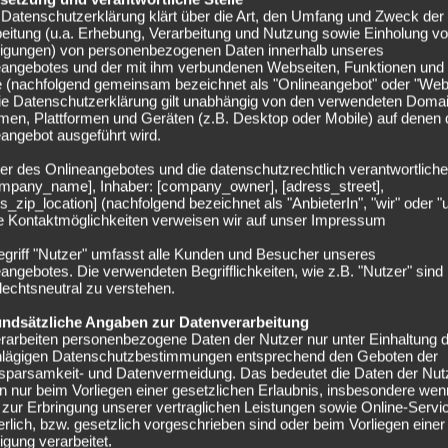
Datenschutzerklärung klärt über die Art, den Umfang und Zweck der
eitung (u.a. Erhebung, Verarbeitung und Nutzung sowie Einholung v
lligungen) von personenbezogenen Daten innerhalb unseres
eangebotes und der mit ihm verbundenen Webseiten, Funktionen und
e (nachfolgend gemeinsam bezeichnet als "Onlineangebot" oder "Web
Die Datenschutzerklärung gilt unabhängig von den verwendeten Doma
men, Plattformen und Geräten (z.B. Desktop oder Mobile) auf denen
angebot ausgeführt wird.
er des Onlineangebotes und die datenschutzrechtlich verantwortliche
company_name], Inhaber: [company_owner], [adress_street],
s_zip_location] (nachfolgend bezeichnet als "AnbieterIn", "wir" oder "
ie Kontaktmöglichkeiten verweisen wir auf unser Impressum
egriff "Nutzer" umfasst alle Kunden und Besucher unseres
angebotes. Die verwendeten Begrifflichkeiten, wie z.B. "Nutzer" sind
echtsneutral zu verstehen.
undsätzliche Angaben zur Datenverarbeitung
rarbeiten personenbezogene Daten der Nutzer nur unter Einhaltung 
hlägigen Datenschutzbestimmungen entsprechend den Geboten der
sparsamkeit- und Datenvermeidung. Das bedeutet die Daten der Nut
 nur beim Vorliegen einer gesetzlichen Erlaubnis, insbesondere wen
zur Erbringung unserer vertraglichen Leistungen sowie Online-Servi
erlich, bzw. gesetzlich vorgeschrieben sind oder beim Vorliegen einer
ligung verarbeitet.