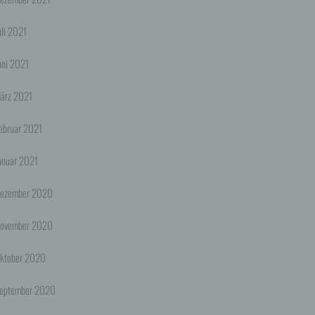
en
uli 2021
uni 2021
ookies
ärz 2021
es
ebruar 2021
anuar 2021
en
e EU-
ezember 2020
ovember 2020
ogle")
onen
l an
ktober 2020
zung
eptember 2020
die