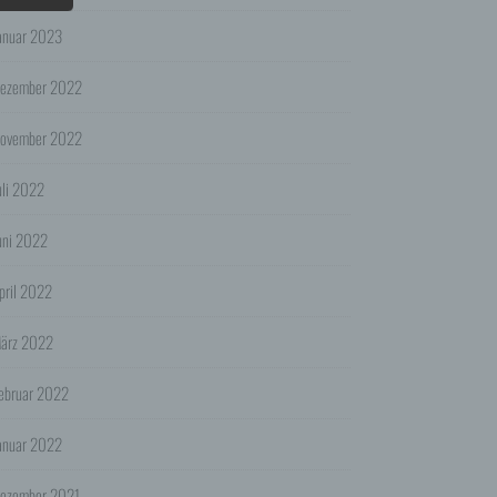
n
anuar 2023
die
ezember 2022
dass
ovember 2022
szweck
hen.
uli 2022
ienst
der
uni 2022
 das
pril 2022
ärz 2022
 oder
r für
ebruar 2022
ht.
anuar 2022
ezember 2021