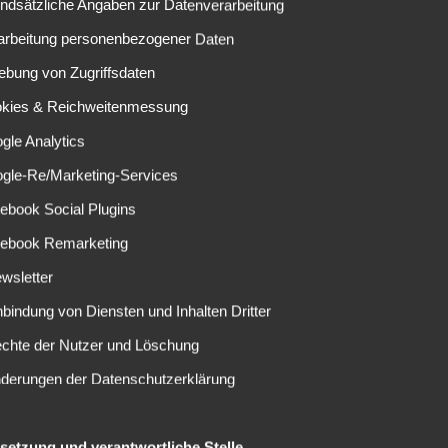
undsätzliche Angaben zur Datenverarbeitung
EINE ANTWORT SCHREIBEN
rarbeitung personenbezogener Daten
ebung von Zugriffsdaten
elder sind mit
*
markiert
okies & Reichweitenmessung
gle Analytics
ogle-Re/Marketing-Services
ebook Social Plugins
cebook Remarketing
wsletter
nbindung von Diensten und Inhalten Dritter
echte der Nutzer und Löschung
nderungen der Datenschutzerklärung
elsetzung und verantwortliche Stelle