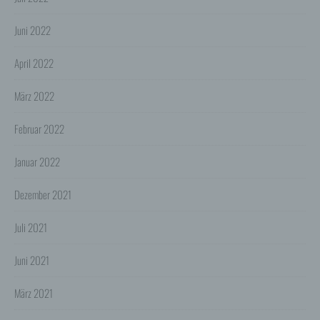
Wir übermitteln die Daten der Nutzer an Dritte nur,
wenn dies für Abrechnungszwecke notwendig ist (z.B.
Juni 2022
an einen Zahlungsdienstleister) oder für andere
Zwecke, wenn diese notwendig sind, um unsere
April 2022
vertraglichen Verpflichtungen gegenüber den Nutzern
zu erfüllen (z.B. Adressmitteilung an Lieferanten).
März 2022
Bei der Kontaktaufnahme mit uns (per Kontaktformular
oder Email) werden die Angaben des Nutzers zwecks
Bearbeitung der Anfrage sowie für den Fall, dass
Februar 2022
Anschlussfragen entstehen, gespeichert.
Personenbezogene Daten werden gelöscht, sofern sie
ihren Verwendungszweck erfüllt haben und der
Januar 2022
Löschung keine Aufbewahrungspflichten
entgegenstehen.
Dezember 2021
4. Erhebung von Zugriffsdaten
Wir erheben Daten über jeden Zugriff auf den Server,
Juli 2021
auf dem sich dieser Dienst befindet (so genannte
Serverlogfiles). Zu den Zugriffsdaten gehören Name
der abgerufenen Webseite, Datei, Datum und Uhrzeit
Juni 2021
des Abrufs, übertragene Datenmenge, Meldung über
erfolgreichen Abruf, Browsertyp nebst Version, das
März 2021
Betriebssystem des Nutzers, Referrer URL (die zuvor
besuchte Seite), IP-Adresse und der anfragende
Provider.