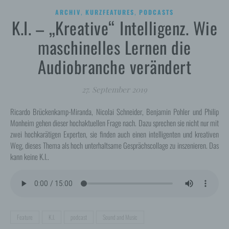
,
,
ARCHIV
KURZFEATURES
PODCASTS
K.I. – „Kreative“ Intelligenz. Wie
maschinelles Lernen die
Audiobranche verändert
27. September 2019
Ricardo Brückenkamp-Miranda, Nicolai Schneider, Benjamin Pohler und Philip
Monheim gehen dieser hochaktuellen Frage nach. Dazu sprechen sie nicht nur mit
zwei hochkarätigen Experten, sie finden auch einen intelligenten und kreativen
Weg, dieses Thema als hoch unterhaltsame Gesprächscollage zu inszenieren. Das
kann keine K.I..
Feature
K.I.
podcast
Sound and Music