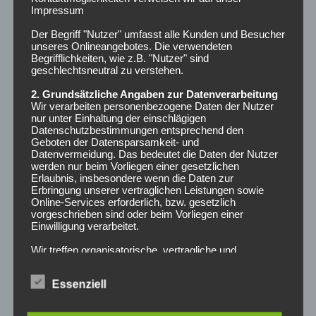
Impressum
März 2025
Der Begriff "Nutzer" umfasst alle Kunden und Besucher
Februar 2025
unseres Onlineangebotes. Die verwendeten
Begrifflichkeiten, wie z.B. "Nutzer" sind
geschlechtsneutral zu verstehen.
Dezember 2024
2. Grundsätzliche Angaben zur Datenverarbeitung
Wir verarbeiten personenbezogene Daten der Nutzer
Lohnt es sich…?
nur unter Einhaltung der einschlägigen
Datenschutzbestimmungen entsprechend den
Geboten der Datensparsamkeit- und
Lohnt es sich nett zu sein?
Datenvermeidung. Das bedeutet die Daten der Nutzer
werden nur beim Vorliegen einer gesetzlichen
Erlaubnis, insbesondere wenn die Daten zur
Erbringung unserer vertraglichen Leistungen sowie
ARCHIV
Online-Services erforderlich, bzw. gesetzlich
vorgeschrieben sind oder beim Vorliegen einer
Einwilligung verarbeitet.
Februar 2025
Wir treffen organisatorische, vertragliche und
technische Sicherheitsmaßnahmen entsprechend dem
Juli 2024
Stand der Technik, um sicher zu stellen, dass die
Essenziell
Vorschriften der Datenschutzgesetze eingehalten
werden und um damit die durch uns verarbeiteten
Juni 2024
Daten gegen zufällige oder vorsätzliche