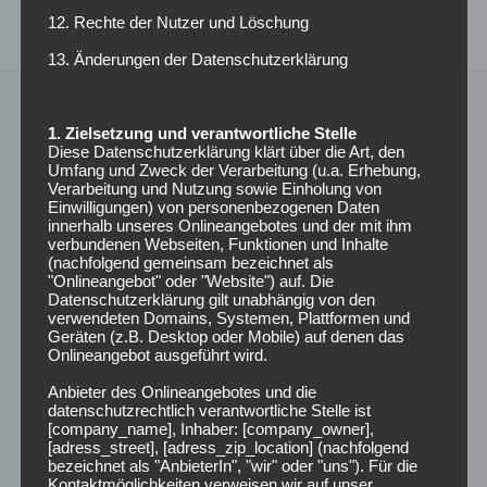
12. Rechte der Nutzer und Löschung
13. Änderungen der Datenschutzerklärung
1. Zielsetzung und verantwortliche Stelle
Diese Datenschutzerklärung klärt über die Art, den
Umfang und Zweck der Verarbeitung (u.a. Erhebung,
Verarbeitung und Nutzung sowie Einholung von
Einwilligungen) von personenbezogenen Daten
innerhalb unseres Onlineangebotes und der mit ihm
verbundenen Webseiten, Funktionen und Inhalte
(nachfolgend gemeinsam bezeichnet als
"Onlineangebot" oder "Website") auf. Die
Datenschutzerklärung gilt unabhängig von den
verwendeten Domains, Systemen, Plattformen und
Radio Funkloch
Geräten (z.B. Desktop oder Mobile) auf denen das
Onlineangebot ausgeführt wird.
Campusradio der Hochschule Darmstadt
Anbieter des Onlineangebotes und die
datenschutzrechtlich verantwortliche Stelle ist
[company_name], Inhaber: [company_owner],
NEUESTE BEITRÄGE
[adress_street], [adress_zip_location] (nachfolgend
bezeichnet als "AnbieterIn", "wir" oder "uns"). Für die
Kontaktmöglichkeiten verweisen wir auf unser