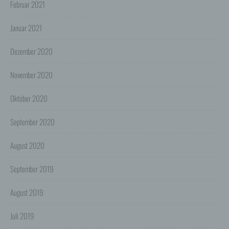
Februar 2021
Wir verwenden die Protokolldaten ohne Zuordnung zur
Person des Nutzers oder sonstiger Profilerstellung
Januar 2021
entsprechend den gesetzlichen Bestimmungen nur für
statistische Auswertungen zum Zweck des Betriebs,
Dezember 2020
der Sicherheit und der Optimierung unseres
Onlineangebotes. Wir behalten uns jedoch vor, die
Protokolldaten nachträglich zu überprüfen, wenn
November 2020
aufgrund konkreter Anhaltspunkte der berechtigte
Verdacht einer rechtswidrigen Nutzung besteht.
Oktober 2020
5. Cookies & Reichweitenmessung
Cookies sind Informationen, die von unserem
Webserver oder Webservern Dritter an die Web-
September 2020
Browser der Nutzer übertragen und dort für einen
späteren Abruf gespeichert werden. Über den Einsatz
August 2020
von Cookies im Rahmen pseudonymer
Reichweitenmessung werden die Nutzer im Rahmen
dieser Datenschutzerklärung informiert.
September 2019
Die Betrachtung dieses Onlineangebotes ist auch unter
Ausschluss von Cookies möglich. Falls die Nutzer
August 2019
nicht möchten, dass Cookies auf ihrem Rechner
gespeichert werden, werden sie gebeten die
Juli 2019
entsprechende Option in den Systemeinstellungen
ihres Browsers zu deaktivieren. Gespeicherte Cookies