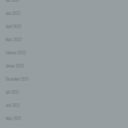
4. Erhebung von Zugriffsdaten
Wir erheben Daten über jeden Zugriff auf den Server,
auf dem sich dieser Dienst befindet (so genannte
Juni 2022
Serverlogfiles). Zu den Zugriffsdaten gehören Name
der abgerufenen Webseite, Datei, Datum und Uhrzeit
des Abrufs, übertragene Datenmenge, Meldung über
April 2022
erfolgreichen Abruf, Browsertyp nebst Version, das
Betriebssystem des Nutzers, Referrer URL (die zuvor
März 2022
besuchte Seite), IP-Adresse und der anfragende
Provider.
Februar 2022
Wir verwenden die Protokolldaten ohne Zuordnung zur
Person des Nutzers oder sonstiger Profilerstellung
entsprechend den gesetzlichen Bestimmungen nur für
Januar 2022
statistische Auswertungen zum Zweck des Betriebs,
der Sicherheit und der Optimierung unseres
Dezember 2021
Onlineangebotes. Wir behalten uns jedoch vor, die
Protokolldaten nachträglich zu überprüfen, wenn
aufgrund konkreter Anhaltspunkte der berechtigte
Juli 2021
Verdacht einer rechtswidrigen Nutzung besteht.
5. Cookies & Reichweitenmessung
Juni 2021
Cookies sind Informationen, die von unserem
Webserver oder Webservern Dritter an die Web-
Browser der Nutzer übertragen und dort für einen
März 2021
späteren Abruf gespeichert werden. Über den Einsatz
von Cookies im Rahmen pseudonymer