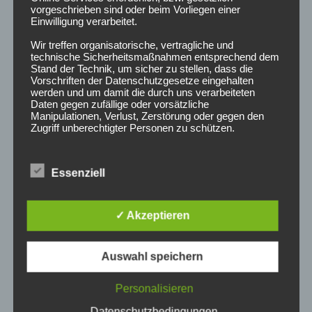
vorgeschrieben sind oder beim Vorliegen einer
März 2025
Einwilligung verarbeitet.
Wir treffen organisatorische, vertragliche und
Februar 2025
technische Sicherheitsmaßnahmen entsprechend dem
Stand der Technik, um sicher zu stellen, dass die
Dezember 2024
Vorschriften der Datenschutzgesetze eingehalten
werden und um damit die durch uns verarbeiteten
Daten gegen zufällige oder vorsätzliche
Lohnt es sich…?
Manipulationen, Verlust, Zerstörung oder gegen den
Zugriff unberechtigter Personen zu schützen.
Lohnt es sich nett zu sein?
Sofern im Rahmen dieser Datenschutzerklärung
Inhalte, Werkzeuge oder sonstige Mittel von anderen
Essenziell
Anbietern (nachfolgend gemeinsam bezeichnet als
"Dritt-Anbieter") eingesetzt werden und deren
ARCHIV
genannter Sitz im Ausland ist, ist davon auszugehen,
dass ein Datentransfer in die Sitzstaaten der Dritt-
✓ Akzeptieren
Anbieter stattfindet. Die Übermittlung von Daten in
Drittstaaten erfolgt entweder auf Grundlage einer
Februar 2025
gesetzlichen Erlaubnis, einer Einwilligung der Nutzer
Auswahl speichern
oder spezieller Vertragsklauseln, die eine gesetzlich
Juli 2024
vorausgesetzte Sicherheit der Daten gewährleisten.
Personalisieren
3. Verarbeitung personenbezogener Daten
Juni 2024
Die personenbezogenen Daten werden, neben den
Datenschutzbedingungen