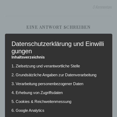
0 Kommentare
EINE ANTWORT SCHREIBEN
Datenschutzerklärung und Einwilli
Deine E-Mail-Adresse wird nicht veröffentlicht.
Erforderliche Felder sind mit
*
gungen
markiert
Inhaltsverzeichnis
Name
*
1. Zielsetzung und verantwortliche Stelle
2. Grundsätzliche Angaben zur Datenverarbeitung
3. Verarbeitung personenbezogener Daten
E-Mail-Adresse
*
4. Erhebung von Zugriffsdaten
5. Cookies & Reichweitenmessung
6. Google Analytics
Website