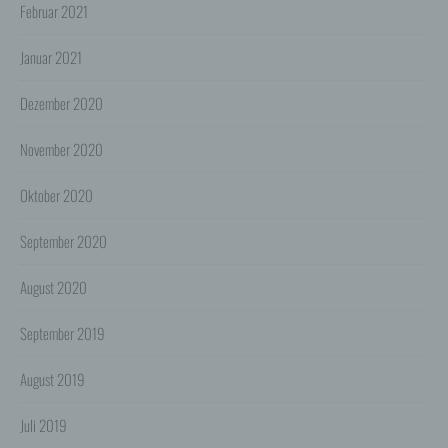
Februar 2021
Reichweitenmessung werden die Nutzer im Rahmen
dieser Datenschutzerklärung informiert.
Januar 2021
Die Betrachtung dieses Onlineangebotes ist auch unter
Ausschluss von Cookies möglich. Falls die Nutzer
nicht möchten, dass Cookies auf ihrem Rechner
Dezember 2020
gespeichert werden, werden sie gebeten die
entsprechende Option in den Systemeinstellungen
November 2020
ihres Browsers zu deaktivieren. Gespeicherte Cookies
können in den Systemeinstellungen des Browsers
gelöscht werden. Der Ausschluss von Cookies kann
Oktober 2020
zu Funktionseinschränkungen dieses Onlineangebotes
führen.
September 2020
Es besteht die Möglichkeit, viele Online-Anzeigen-
Cookies von Unternehmen über die US-amerikanische
Seite http://www.aboutads.info/choices oder die EU-
August 2020
Seite http://www.youronlinechoices.com/uk/your-ad-
choices/ zu verwalten.
September 2019
6. Google Analytics
Wir setzen Google Analytics, einen Webanalysedienst
August 2019
der Google Inc. ("Google") ein. Google verwendet
Cookies. Die durch das Cookie erzeugten
Informationen über Benutzung des Onlineangebotes
Juli 2019
durch die Nutzer werden in der Regel an einen Server