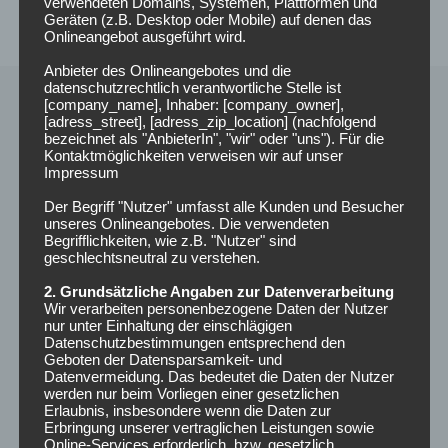
verwendeten Domains, Systemen, Plattformen und
Geräten (z.B. Desktop oder Mobile) auf denen das
Onlineangebot ausgeführt wird.
Anbieter des Onlineangebotes und die
datenschutzrechtlich verantwortliche Stelle ist
[company_name], Inhaber: [company_owner],
[adress_street], [adress_zip_location] (nachfolgend
bezeichnet als "AnbieterIn", "wir" oder "uns"). Für die
Kontaktmöglichkeiten verweisen wir auf unser
Impressum
Der Begriff "Nutzer" umfasst alle Kunden und Besucher
unseres Onlineangebotes. Die verwendeten
Begrifflichkeiten, wie z.B. "Nutzer" sind
geschlechtsneutral zu verstehen.
2. Grundsätzliche Angaben zur Datenverarbeitung
Radio Funkloch
Wir verarbeiten personenbezogene Daten der Nutzer
nur unter Einhaltung der einschlägigen
Campusradio der Hochschule Darmstadt
Datenschutzbestimmungen entsprechend den
Geboten der Datensparsamkeit- und
Datenvermeidung. Das bedeutet die Daten der Nutzer
werden nur beim Vorliegen einer gesetzlichen
Erlaubnis, insbesondere wenn die Daten zur
NEUESTE BEITRÄGE
Erbringung unserer vertraglichen Leistungen sowie
Online-Services erforderlich, bzw. gesetzlich