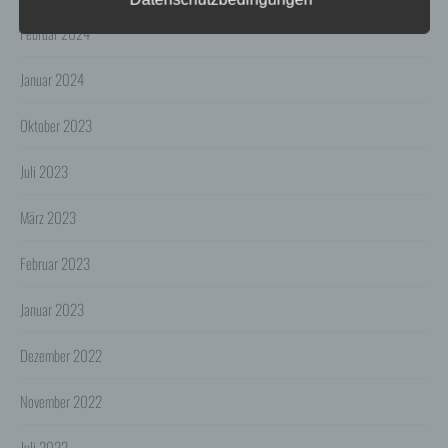
ausdrücklich in dieser Datenschutzerklärung
genannten Verwendung, für die folgenden Zwecke auf
Februar 2024
Grundlage gesetzlicher Erlaubnisse oder
Einwilligungen der Nutzer verarbeitet:
- Die Zurverfügungstellung, Ausführung, Pflege,
Januar 2024
Optimierung und Sicherung unserer Dienste-, Service-
und Nutzerleistungen;
Oktober 2023
- Die Gewährleistung eines effektiven Kundendienstes
und technischen Supports.
Juli 2023
Wir übermitteln die Daten der Nutzer an Dritte nur,
wenn dies für Abrechnungszwecke notwendig ist (z.B.
an einen Zahlungsdienstleister) oder für andere
März 2023
Zwecke, wenn diese notwendig sind, um unsere
vertraglichen Verpflichtungen gegenüber den Nutzern
Februar 2023
zu erfüllen (z.B. Adressmitteilung an Lieferanten).
Bei der Kontaktaufnahme mit uns (per Kontaktformular
Januar 2023
oder Email) werden die Angaben des Nutzers zwecks
Bearbeitung der Anfrage sowie für den Fall, dass
Anschlussfragen entstehen, gespeichert.
Dezember 2022
Personenbezogene Daten werden gelöscht, sofern sie
ihren Verwendungszweck erfüllt haben und der
Löschung keine Aufbewahrungspflichten
November 2022
entgegenstehen.
Juli 2022