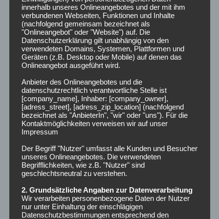
Dezember 2024
innerhalb unseres Onlineangebotes und der mit ihm
verbundenen Webseiten, Funktionen und Inhalte
(nachfolgend gemeinsam bezeichnet als
Lohnt es sich…?
"Onlineangebot" oder "Website") auf. Die
Datenschutzerklärung gilt unabhängig von den
Lohnt es sich nett zu sein?
verwendeten Domains, Systemen, Plattformen und
Geräten (z.B. Desktop oder Mobile) auf denen das
Onlineangebot ausgeführt wird.
Anbieter des Onlineangebotes und die
ARCHIV
datenschutzrechtlich verantwortliche Stelle ist
[company_name], Inhaber: [company_owner],
[adress_street], [adress_zip_location] (nachfolgend
Februar 2025
bezeichnet als "AnbieterIn", "wir" oder "uns"). Für die
Kontaktmöglichkeiten verweisen wir auf unser
Impressum
Juli 2024
Der Begriff "Nutzer" umfasst alle Kunden und Besucher
unseres Onlineangebotes. Die verwendeten
Juni 2024
Begrifflichkeiten, wie z.B. "Nutzer" sind
geschlechtsneutral zu verstehen.
Februar 2024
2. Grundsätzliche Angaben zur Datenverarbeitung
Wir verarbeiten personenbezogene Daten der Nutzer
Januar 2024
nur unter Einhaltung der einschlägigen
Datenschutzbestimmungen entsprechend den