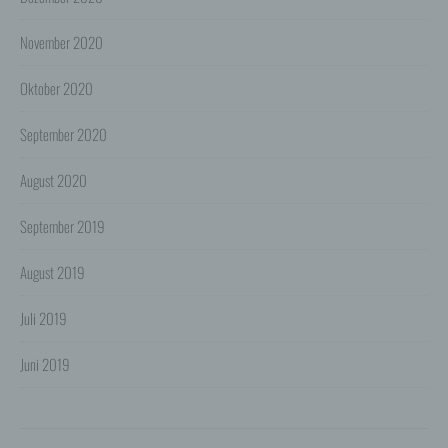
Personenbezogene Daten werden gelöscht, sofern sie
ihren Verwendungszweck erfüllt haben und der
November 2020
Löschung keine Aufbewahrungspflichten
entgegenstehen.
Oktober 2020
4. Erhebung von Zugriffsdaten
Wir erheben Daten über jeden Zugriff auf den Server,
September 2020
auf dem sich dieser Dienst befindet (so genannte
Serverlogfiles). Zu den Zugriffsdaten gehören Name
der abgerufenen Webseite, Datei, Datum und Uhrzeit
August 2020
des Abrufs, übertragene Datenmenge, Meldung über
erfolgreichen Abruf, Browsertyp nebst Version, das
Betriebssystem des Nutzers, Referrer URL (die zuvor
September 2019
besuchte Seite), IP-Adresse und der anfragende
Provider.
August 2019
Wir verwenden die Protokolldaten ohne Zuordnung zur
Person des Nutzers oder sonstiger Profilerstellung
Juli 2019
entsprechend den gesetzlichen Bestimmungen nur für
statistische Auswertungen zum Zweck des Betriebs,
der Sicherheit und der Optimierung unseres
Juni 2019
Onlineangebotes. Wir behalten uns jedoch vor, die
Protokolldaten nachträglich zu überprüfen, wenn
aufgrund konkreter Anhaltspunkte der berechtigte
Verdacht einer rechtswidrigen Nutzung besteht.