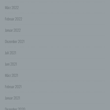
gesetzlichen Erlaubnis, einer Einwilligung der Nutzer
oder spezieller Vertragsklauseln, die eine gesetzlich
März 2022
vorausgesetzte Sicherheit der Daten gewährleisten.
3. Verarbeitung personenbezogener Daten
Februar 2022
Die personenbezogenen Daten werden, neben den
ausdrücklich in dieser Datenschutzerklärung
Januar 2022
genannten Verwendung, für die folgenden Zwecke auf
Grundlage gesetzlicher Erlaubnisse oder
Einwilligungen der Nutzer verarbeitet:
Dezember 2021
- Die Zurverfügungstellung, Ausführung, Pflege,
Optimierung und Sicherung unserer Dienste-, Service-
und Nutzerleistungen;
Juli 2021
- Die Gewährleistung eines effektiven Kundendienstes
und technischen Supports.
Juni 2021
Wir übermitteln die Daten der Nutzer an Dritte nur,
wenn dies für Abrechnungszwecke notwendig ist (z.B.
März 2021
an einen Zahlungsdienstleister) oder für andere
Zwecke, wenn diese notwendig sind, um unsere
vertraglichen Verpflichtungen gegenüber den Nutzern
Februar 2021
zu erfüllen (z.B. Adressmitteilung an Lieferanten).
Bei der Kontaktaufnahme mit uns (per Kontaktformular
Januar 2021
oder Email) werden die Angaben des Nutzers zwecks
Bearbeitung der Anfrage sowie für den Fall, dass
Dezember 2020
Anschlussfragen entstehen, gespeichert.