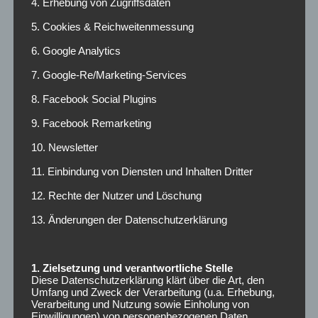
4. Erhebung von Zugriffsdaten
5. Cookies & Reichweitenmessung
6. Google Analytics
7. Google-Re/Marketing-Services
8. Facebook Social Plugins
9. Facebook Remarketing
Radio Funkloch
10. Newsletter
Campusradio der Hochschule Darmstadt
11. Einbindung von Diensten und Inhalten Dritter
12. Rechte der Nutzer und Löschung
NEUESTE BEITRÄGE
13. Änderungen der Datenschutzerklärung
März 2025
1. Zielsetzung und verantwortliche Stelle
Diese Datenschutzerklärung klärt über die Art, den
Februar 2025
Umfang und Zweck der Verarbeitung (u.a. Erhebung,
Verarbeitung und Nutzung sowie Einholung von
Einwilligungen) von personenbezogenen Daten