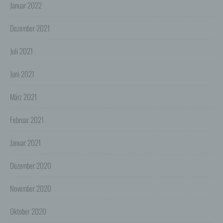
Cookies sind Informationen, die von unserem
Januar 2022
Webserver oder Webservern Dritter an die Web-
Browser der Nutzer übertragen und dort für einen
Dezember 2021
späteren Abruf gespeichert werden. Über den Einsatz
von Cookies im Rahmen pseudonymer
Reichweitenmessung werden die Nutzer im Rahmen
Juli 2021
dieser Datenschutzerklärung informiert.
Die Betrachtung dieses Onlineangebotes ist auch unter
Juni 2021
Ausschluss von Cookies möglich. Falls die Nutzer
nicht möchten, dass Cookies auf ihrem Rechner
März 2021
gespeichert werden, werden sie gebeten die
entsprechende Option in den Systemeinstellungen
ihres Browsers zu deaktivieren. Gespeicherte Cookies
Februar 2021
können in den Systemeinstellungen des Browsers
gelöscht werden. Der Ausschluss von Cookies kann
zu Funktionseinschränkungen dieses Onlineangebotes
Januar 2021
führen.
Dezember 2020
Es besteht die Möglichkeit, viele Online-Anzeigen-
Cookies von Unternehmen über die US-amerikanische
Seite http://www.aboutads.info/choices oder die EU-
November 2020
Seite http://www.youronlinechoices.com/uk/your-ad-
choices/ zu verwalten.
Oktober 2020
6. Google Analytics