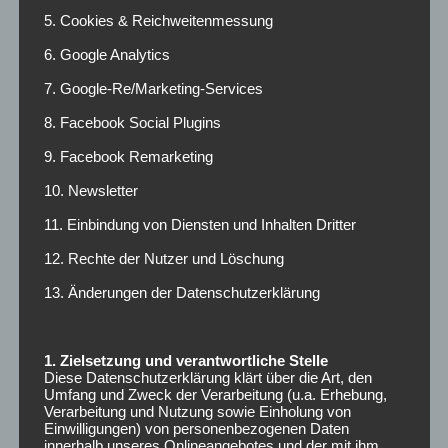
Name
*
5. Cookies & Reichweitenmessung
6. Google Analytics
7. Google-Re/Marketing-Services
E-Mail-Adresse
*
8. Facebook Social Plugins
9. Facebook Remarketing
10. Newsletter
Website
11. Einbindung von Diensten und Inhalten Dritter
12. Rechte der Nutzer und Löschung
13. Änderungen der Datenschutzerklärung
Kommentieren
1. Zielsetzung und verantwortliche Stelle
Diese Datenschutzerklärung klärt über die Art, den
Umfang und Zweck der Verarbeitung (u.a. Erhebung,
Verarbeitung und Nutzung sowie Einholung von
Einwilligungen) von personenbezogenen Daten
innerhalb unseres Onlineangebotes und der mit ihm