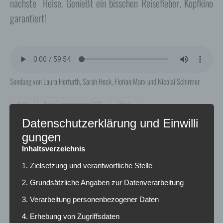
nächste Reise. Genießt ein bisschen Reisefieber, Kopfkino
garantiert!
Sendung von Laura Herfurth, Sarah Heck, Florian Marx und Nicolai Schirmer
Musik
Musik Sommersemester 2021
Urlaub
Datenschutzerklärung und Einwilli
0 Kommentare
gungen
Inhaltsverzeichnis
EINE ANTWORT SCHREIBEN
1. Zielsetzung und verantwortliche Stelle
2. Grundsätzliche Angaben zur Datenverarbeitung
3. Verarbeitung personenbezogener Daten
Deine E-Mail-Adresse wird nicht veröffentlicht.
Erforderliche Felder sind mit
*
markiert
4. Erhebung von Zugriffsdaten