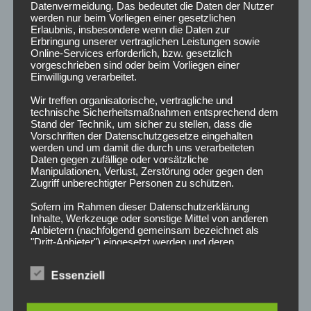
Datenvermeidung. Das bedeutet die Daten der Nutzer
werden nur beim Vorliegen einer gesetzlichen
Erlaubnis, insbesondere wenn die Daten zur
Erbringung unserer vertraglichen Leistungen sowie
Online-Services erforderlich, bzw. gesetzlich
Radio Funkloch
vorgeschrieben sind oder beim Vorliegen einer
Einwilligung verarbeitet.
Campusradio der Hochschule Darmstadt
Wir treffen organisatorische, vertragliche und
technische Sicherheitsmaßnahmen entsprechend dem
Stand der Technik, um sicher zu stellen, dass die
NEUESTE BEITRÄGE
Vorschriften der Datenschutzgesetze eingehalten
werden und um damit die durch uns verarbeiteten
Daten gegen zufällige oder vorsätzliche
Manipulationen, Verlust, Zerstörung oder gegen den
März 2025
Zugriff unberechtigter Personen zu schützen.
Februar 2025
Sofern im Rahmen dieser Datenschutzerklärung
Inhalte, Werkzeuge oder sonstige Mittel von anderen
Anbietern (nachfolgend gemeinsam bezeichnet als
Dezember 2024
"Dritt-Anbieter") eingesetzt werden und deren
genannter Sitz im Ausland ist, ist davon auszugehen,
dass ein Datentransfer in die Sitzstaaten der Dritt-
Lohnt es sich…?
Essenziell
Anbieter stattfindet. Die Übermittlung von Daten in
Drittstaaten erfolgt entweder auf Grundlage einer
gesetzlichen Erlaubnis, einer Einwilligung der Nutzer
Lohnt es sich nett zu sein?