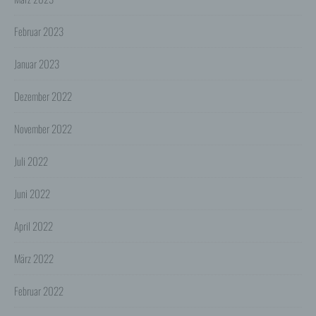
ihren Verwendungszweck erfüllt haben und der
Löschung keine Aufbewahrungspflichten
Februar 2023
entgegenstehen.
4. Erhebung von Zugriffsdaten
Januar 2023
Wir erheben Daten über jeden Zugriff auf den Server,
auf dem sich dieser Dienst befindet (so genannte
Serverlogfiles). Zu den Zugriffsdaten gehören Name
Dezember 2022
der abgerufenen Webseite, Datei, Datum und Uhrzeit
des Abrufs, übertragene Datenmenge, Meldung über
November 2022
erfolgreichen Abruf, Browsertyp nebst Version, das
Betriebssystem des Nutzers, Referrer URL (die zuvor
besuchte Seite), IP-Adresse und der anfragende
Juli 2022
Provider.
Wir verwenden die Protokolldaten ohne Zuordnung zur
Juni 2022
Person des Nutzers oder sonstiger Profilerstellung
entsprechend den gesetzlichen Bestimmungen nur für
April 2022
statistische Auswertungen zum Zweck des Betriebs,
der Sicherheit und der Optimierung unseres
Onlineangebotes. Wir behalten uns jedoch vor, die
März 2022
Protokolldaten nachträglich zu überprüfen, wenn
aufgrund konkreter Anhaltspunkte der berechtigte
Verdacht einer rechtswidrigen Nutzung besteht.
Februar 2022
5. Cookies & Reichweitenmessung