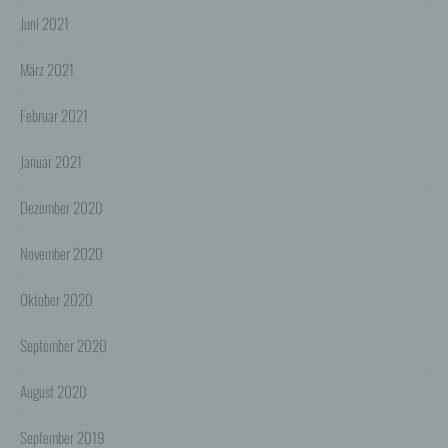
besuchte Seite), IP-Adresse und der anfragende
Juni 2021
Provider.
März 2021
Wir verwenden die Protokolldaten ohne Zuordnung zur
Person des Nutzers oder sonstiger Profilerstellung
entsprechend den gesetzlichen Bestimmungen nur für
Februar 2021
statistische Auswertungen zum Zweck des Betriebs,
der Sicherheit und der Optimierung unseres
Onlineangebotes. Wir behalten uns jedoch vor, die
Januar 2021
Protokolldaten nachträglich zu überprüfen, wenn
aufgrund konkreter Anhaltspunkte der berechtigte
Verdacht einer rechtswidrigen Nutzung besteht.
Dezember 2020
5. Cookies & Reichweitenmessung
November 2020
Cookies sind Informationen, die von unserem
Webserver oder Webservern Dritter an die Web-
Browser der Nutzer übertragen und dort für einen
Oktober 2020
späteren Abruf gespeichert werden. Über den Einsatz
von Cookies im Rahmen pseudonymer
Reichweitenmessung werden die Nutzer im Rahmen
September 2020
dieser Datenschutzerklärung informiert.
August 2020
Die Betrachtung dieses Onlineangebotes ist auch unter
Ausschluss von Cookies möglich. Falls die Nutzer
nicht möchten, dass Cookies auf ihrem Rechner
September 2019
gespeichert werden, werden sie gebeten die