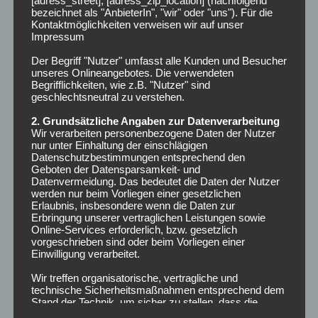
[adress_street], [adress_zip_location] (nachfolgend
bezeichnet als "AnbieterIn", "wir" oder "uns"). Für die
Kontaktmöglichkeiten verweisen wir auf unser
Impressum
NEUESTE BEITRÄGE
Der Begriff "Nutzer" umfasst alle Kunden und Besucher
unseres Onlineangebotes. Die verwendeten
Begrifflichkeiten, wie z.B. "Nutzer" sind
März 2025
geschlechtsneutral zu verstehen.
2. Grundsätzliche Angaben zur Datenverarbeitung
Februar 2025
Wir verarbeiten personenbezogene Daten der Nutzer
nur unter Einhaltung der einschlägigen
Dezember 2024
Datenschutzbestimmungen entsprechend den
Geboten der Datensparsamkeit- und
Datenvermeidung. Das bedeutet die Daten der Nutzer
Lohnt es sich…?
werden nur beim Vorliegen einer gesetzlichen
Erlaubnis, insbesondere wenn die Daten zur
Erbringung unserer vertraglichen Leistungen sowie
Lohnt es sich nett zu sein?
Online-Services erforderlich, bzw. gesetzlich
vorgeschrieben sind oder beim Vorliegen einer
Einwilligung verarbeitet.
ARCHIV
Wir treffen organisatorische, vertragliche und
technische Sicherheitsmaßnahmen entsprechend dem
Stand der Technik, um sicher zu stellen, dass die
Vorschriften der Datenschutzgesetze eingehalten
Februar 2025