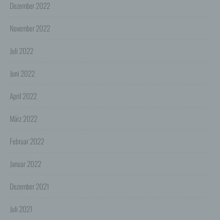
- Die Gewährleistung eines effektiven Kundendienstes
Dezember 2022
und technischen Supports.
November 2022
Wir übermitteln die Daten der Nutzer an Dritte nur,
wenn dies für Abrechnungszwecke notwendig ist (z.B.
an einen Zahlungsdienstleister) oder für andere
Juli 2022
Zwecke, wenn diese notwendig sind, um unsere
vertraglichen Verpflichtungen gegenüber den Nutzern
zu erfüllen (z.B. Adressmitteilung an Lieferanten).
Juni 2022
Bei der Kontaktaufnahme mit uns (per Kontaktformular
April 2022
oder Email) werden die Angaben des Nutzers zwecks
Bearbeitung der Anfrage sowie für den Fall, dass
Anschlussfragen entstehen, gespeichert.
März 2022
Personenbezogene Daten werden gelöscht, sofern sie
ihren Verwendungszweck erfüllt haben und der
Löschung keine Aufbewahrungspflichten
Februar 2022
entgegenstehen.
4. Erhebung von Zugriffsdaten
Januar 2022
Wir erheben Daten über jeden Zugriff auf den Server,
auf dem sich dieser Dienst befindet (so genannte
Dezember 2021
Serverlogfiles). Zu den Zugriffsdaten gehören Name
der abgerufenen Webseite, Datei, Datum und Uhrzeit
des Abrufs, übertragene Datenmenge, Meldung über
Juli 2021
erfolgreichen Abruf, Browsertyp nebst Version, das
Betriebssystem des Nutzers, Referrer URL (die zuvor