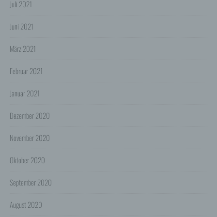
Juli 2021
Browser der Nutzer übertragen und dort für einen
späteren Abruf gespeichert werden. Über den Einsatz
von Cookies im Rahmen pseudonymer
Juni 2021
Reichweitenmessung werden die Nutzer im Rahmen
dieser Datenschutzerklärung informiert.
März 2021
Die Betrachtung dieses Onlineangebotes ist auch unter
Ausschluss von Cookies möglich. Falls die Nutzer
Februar 2021
nicht möchten, dass Cookies auf ihrem Rechner
gespeichert werden, werden sie gebeten die
entsprechende Option in den Systemeinstellungen
Januar 2021
ihres Browsers zu deaktivieren. Gespeicherte Cookies
können in den Systemeinstellungen des Browsers
gelöscht werden. Der Ausschluss von Cookies kann
Dezember 2020
zu Funktionseinschränkungen dieses Onlineangebotes
führen.
November 2020
Es besteht die Möglichkeit, viele Online-Anzeigen-
Cookies von Unternehmen über die US-amerikanische
Oktober 2020
Seite http://www.aboutads.info/choices oder die EU-
Seite http://www.youronlinechoices.com/uk/your-ad-
choices/ zu verwalten.
September 2020
6. Google Analytics
Wir setzen Google Analytics, einen Webanalysedienst
August 2020
der Google Inc. ("Google") ein. Google verwendet