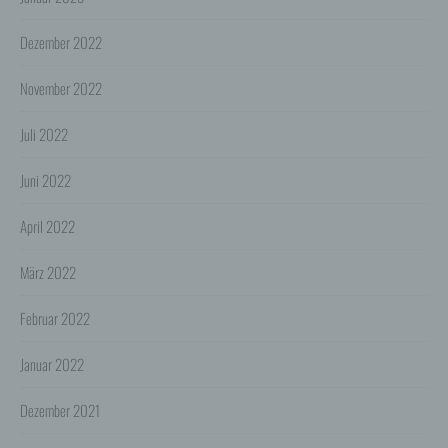
entgegenstehen.
Dezember 2022
4. Erhebung von Zugriffsdaten
Wir erheben Daten über jeden Zugriff auf den Server,
auf dem sich dieser Dienst befindet (so genannte
November 2022
Serverlogfiles). Zu den Zugriffsdaten gehören Name
der abgerufenen Webseite, Datei, Datum und Uhrzeit
Juli 2022
des Abrufs, übertragene Datenmenge, Meldung über
erfolgreichen Abruf, Browsertyp nebst Version, das
Betriebssystem des Nutzers, Referrer URL (die zuvor
Juni 2022
besuchte Seite), IP-Adresse und der anfragende
Provider.
April 2022
Wir verwenden die Protokolldaten ohne Zuordnung zur
Person des Nutzers oder sonstiger Profilerstellung
März 2022
entsprechend den gesetzlichen Bestimmungen nur für
statistische Auswertungen zum Zweck des Betriebs,
der Sicherheit und der Optimierung unseres
Februar 2022
Onlineangebotes. Wir behalten uns jedoch vor, die
Protokolldaten nachträglich zu überprüfen, wenn
aufgrund konkreter Anhaltspunkte der berechtigte
Januar 2022
Verdacht einer rechtswidrigen Nutzung besteht.
5. Cookies & Reichweitenmessung
Dezember 2021
Cookies sind Informationen, die von unserem
Webserver oder Webservern Dritter an die Web-