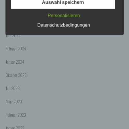
Auswahl speichern
3. Verarbeitung personenbezogener Daten
Februar 2025
Die personenbezogenen Daten werden, neben den
Personalisieren
ausdrücklich in dieser Datenschutzerklärung
genannten Verwendung, für die folgenden Zwecke auf
Juli 2024
Datenschutzbedingungen
Grundlage gesetzlicher Erlaubnisse oder
Einwilligungen der Nutzer verarbeitet:
Juni 2024
- Die Zurverfügungstellung, Ausführung, Pflege,
Optimierung und Sicherung unserer Dienste-, Service-
und Nutzerleistungen;
Februar 2024
- Die Gewährleistung eines effektiven Kundendienstes
und technischen Supports.
Januar 2024
Wir übermitteln die Daten der Nutzer an Dritte nur,
wenn dies für Abrechnungszwecke notwendig ist (z.B.
Oktober 2023
an einen Zahlungsdienstleister) oder für andere
Zwecke, wenn diese notwendig sind, um unsere
vertraglichen Verpflichtungen gegenüber den Nutzern
Juli 2023
zu erfüllen (z.B. Adressmitteilung an Lieferanten).
Bei der Kontaktaufnahme mit uns (per Kontaktformular
März 2023
oder Email) werden die Angaben des Nutzers zwecks
Bearbeitung der Anfrage sowie für den Fall, dass
Anschlussfragen entstehen, gespeichert.
Februar 2023
Personenbezogene Daten werden gelöscht, sofern sie
ihren Verwendungszweck erfüllt haben und der
Januar 2023
Löschung keine Aufbewahrungspflichten