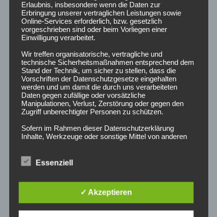
Erlaubnis, insbesondere wenn die Daten zur
Campusradio der Hochschule Darmstadt
Erbringung unserer vertraglichen Leistungen sowie
Online-Services erforderlich, bzw. gesetzlich
vorgeschrieben sind oder beim Vorliegen einer
Einwilligung verarbeitet.
NEUESTE BEITRÄGE
Wir treffen organisatorische, vertragliche und
technische Sicherheitsmaßnahmen entsprechend dem
Stand der Technik, um sicher zu stellen, dass die
März 2025
Vorschriften der Datenschutzgesetze eingehalten
werden und um damit die durch uns verarbeiteten
Daten gegen zufällige oder vorsätzliche
Februar 2025
Manipulationen, Verlust, Zerstörung oder gegen den
Zugriff unberechtigter Personen zu schützen.
Dezember 2024
Sofern im Rahmen dieser Datenschutzerklärung
Inhalte, Werkzeuge oder sonstige Mittel von anderen
Lohnt es sich…?
Anbietern (nachfolgend gemeinsam bezeichnet als
"Dritt-Anbieter") eingesetzt werden und deren
genannter Sitz im Ausland ist, ist davon auszugehen,
Essenziell
Lohnt es sich nett zu sein?
dass ein Datentransfer in die Sitzstaaten der Dritt-
Anbieter stattfindet. Die Übermittlung von Daten in
Drittstaaten erfolgt entweder auf Grundlage einer
✓ Akzeptieren
gesetzlichen Erlaubnis, einer Einwilligung der Nutzer
ARCHIV
oder spezieller Vertragsklauseln, die eine gesetzlich
vorausgesetzte Sicherheit der Daten gewährleisten.