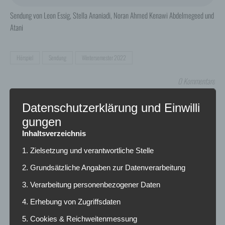
Sendung von Leon Essig, Stella Ananiadi, Noran Ahmed Kenawi Abdelmegeed und
Atani
Hörspiel
Sendung
Wintersemester 2022
0 Kommentare
Datenschutzerklärung und Einwilli
EINE ANTWORT SCHREIBEN
gungen
Inhaltsverzeichnis
1. Zielsetzung und verantwortliche Stelle
Deine E-Mail-Adresse wird nicht veröffentlicht.
Erforderliche Felder sind mit
*
markiert
2. Grundsätzliche Angaben zur Datenverarbeitung
Name
*
3. Verarbeitung personenbezogener Daten
4. Erhebung von Zugriffsdaten
5. Cookies & Reichweitenmessung