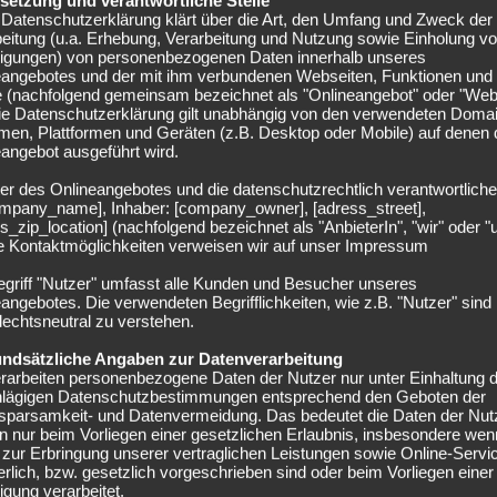
Datenschutzerklärung klärt über die Art, den Umfang und Zweck der
eitung (u.a. Erhebung, Verarbeitung und Nutzung sowie Einholung v
lligungen) von personenbezogenen Daten innerhalb unseres
eangebotes und der mit ihm verbundenen Webseiten, Funktionen und
e (nachfolgend gemeinsam bezeichnet als "Onlineangebot" oder "Web
Die Datenschutzerklärung gilt unabhängig von den verwendeten Doma
men, Plattformen und Geräten (z.B. Desktop oder Mobile) auf denen
angebot ausgeführt wird.
er des Onlineangebotes und die datenschutzrechtlich verantwortliche
company_name], Inhaber: [company_owner], [adress_street],
s_zip_location] (nachfolgend bezeichnet als "AnbieterIn", "wir" oder "
ie Kontaktmöglichkeiten verweisen wir auf unser Impressum
egriff "Nutzer" umfasst alle Kunden und Besucher unseres
angebotes. Die verwendeten Begrifflichkeiten, wie z.B. "Nutzer" sind
echtsneutral zu verstehen.
undsätzliche Angaben zur Datenverarbeitung
rarbeiten personenbezogene Daten der Nutzer nur unter Einhaltung 
hlägigen Datenschutzbestimmungen entsprechend den Geboten der
sparsamkeit- und Datenvermeidung. Das bedeutet die Daten der Nut
 nur beim Vorliegen einer gesetzlichen Erlaubnis, insbesondere wen
zur Erbringung unserer vertraglichen Leistungen sowie Online-Servi
erlich, bzw. gesetzlich vorgeschrieben sind oder beim Vorliegen einer
ligung verarbeitet.