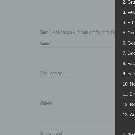
2. Gr
3. Ve
4. Erh
Deine E-Mail-Adresse wird nicht veröffentlicht.
Erforderliche F
5. Co
Name
*
6. Goo
7. Go
8. Fac
E-Mail-Adresse
*
9. Fa
10. Ne
11. Ei
Website
12. R
13. Ä
Kommentieren
1. Zi