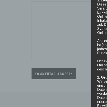
Diese 
Verarb
Einwi
Onlin
Inhalt
auf. 
Syste
Online
Anbiet
ist [
[adres
Für d
Der B
Online
geschl
2. Gr
Wir ve
einsc
Daten
werden
Daten 
erford
Einwil