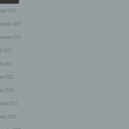
n
anuar 2023
die
ezember 2022
dass
szweck
ovember 2022
hen.
uli 2022
ienst
der
uni 2022
 das
pril 2022
ärz 2022
 oder
r für
ebruar 2022
ht.
anuar 2022