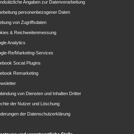
undsätzliche Angaben zur Datenverarbeitung
EINE ANTWORT SCHREIBEN
rarbeitung personenbezogener Daten
ebung von Zugriffsdaten
elder sind mit
*
markiert
okies & Reichweitenmessung
gle Analytics
ogle-Re/Marketing-Services
ebook Social Plugins
cebook Remarketing
wsletter
nbindung von Diensten und Inhalten Dritter
echte der Nutzer und Löschung
nderungen der Datenschutzerklärung
elsetzung und verantwortliche Stelle