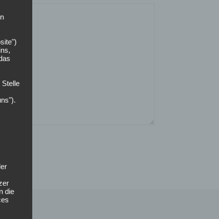
on
site")
ins,
 das
 Stelle
uns").
der
zer
n die
ces