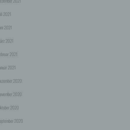
ezember 2021
en
uli 2021
uni 2021
ookies
ärz 2021
es
ebruar 2021
anuar 2021
en
e EU-
ezember 2020
ovember 2020
ogle")
onen
l an
ktober 2020
zung
eptember 2020
die