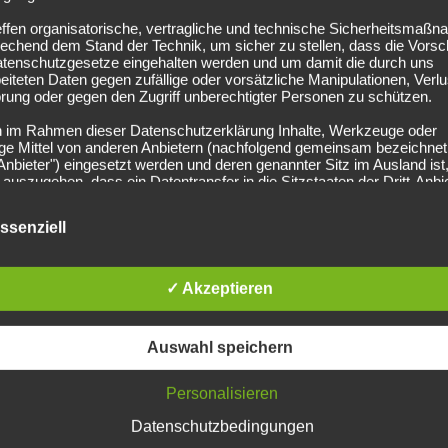
NEUESTE BEITRÄGE
effen organisatorische, vertragliche und technische Sicherheitsmaß
echend dem Stand der Technik, um sicher zu stellen, dass die Vorsch
atenschutzgesetze eingehalten werden und um damit die durch uns
März 2025
F
eiteten Daten gegen zufällige oder vorsätzliche Manipulationen, Verlu
rung oder gegen den Zugriff unberechtigter Personen zu schützen.
Februar 2025
J
n im Rahmen dieser Datenschutzerklärung Inhalte, Werkzeuge oder
ge Mittel von anderen Anbietern (nachfolgend gemeinsam bezeichnet
Dezember 2024
J
-Anbieter") eingesetzt werden und deren genannter Sitz im Ausland ist,
auszugehen, dass ein Datentransfer in die Sitzstaaten der Dritt-Anbi
indet. Die Übermittlung von Daten in Drittstaaten erfolgt entweder auf
Lohnt es sich…?
F
age einer gesetzlichen Erlaubnis, einer Einwilligung der Nutzer oder
ssenziell
ller Vertragsklauseln, die eine gesetzlich vorausgesetzte Sicherheit 
 gewährleisten.
Lohnt es sich nett zu sein?
J
rarbeitung personenbezogener Daten
✓ Akzeptieren
O
ersonenbezogenen Daten werden, neben den ausdrücklich in dieser
schutzerklärung genannten Verwendung, für die folgenden Zwecke a
age gesetzlicher Erlaubnisse oder Einwilligungen der Nutzer verarbei
J
Auswahl speichern
Zurverfügungstellung, Ausführung, Pflege, Optimierung und Sicherung
r Dienste-, Service- und Nutzerleistungen;
Gewährleistung eines effektiven Kundendienstes und technischen Su
M
Personalisieren
ermitteln die Daten der Nutzer an Dritte nur, wenn dies für
Datenschutzbedingungen
F
nungszwecke notwendig ist (z.B. an einen Zahlungsdienstleister) ode