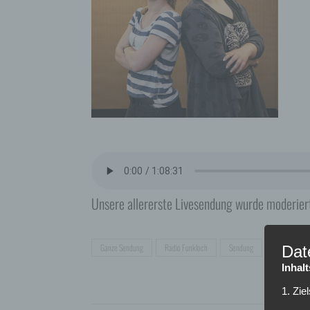
Unsere allererste Livesendung wurde moderiert
Ganze Sendung
Radio Funkloch
Sendung
Dat
Inhal
1. Zie